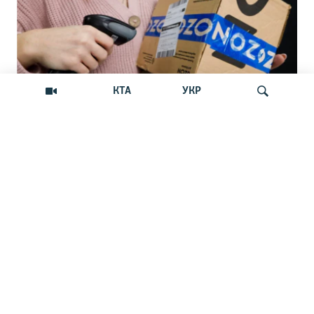
КТА
УКР
«Крым – не Россия»: маркетплейс
Искать
Ozon прекратил прием новых заказов
на Крымском полуострове
Российский маркетплейс Ozon отказывается
доставлять товары в Крым? В чем причина?
НОВОСТИ