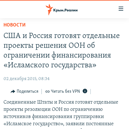
Доступность
ссылки
Вернуться
НОВОСТИ
к
НОВОСТИ
США и Россия готовят отдельные
основному
СПЕЦПРОЕКТЫ
содержанию
проекты решения ООН об
ВОДА
Вернутся
ГРУЗ 200
ограничении финансирования
к
ИСТОРИЯ
КАРТА ВОЕННЫХ ОБЪЕКТОВ КРЫМА
«Исламского государства»
главной
ЕЩЕ
11 ЛЕТ ОККУПАЦИИ КРЫМА. 11 ИСТОРИЙ СОПРОТИВЛЕНИЯ
навигации
02 декабря 2015, 08:34
Вернутся
РАДІО СВОБОДА
ИНТЕРАКТИВ
к
Поделиться
Читать без VPN
КАК ОБОЙТИ БЛОКИРОВКУ
ИНФОГРАФИКА
поиску
Соединенные Штаты и Россия готовят отдельные
ТЕЛЕПРОЕКТ КРЫМ.РЕАЛИИ
Українською
проекты резолюции ООН по ограничению
СОВЕТЫ ПРАВОЗАЩИТНИКОВ
источников финансирования группировки
Qırımtatar
«Исламское государство», заявили постоянные
ПРОПАВШИЕ БЕЗ ВЕСТИ