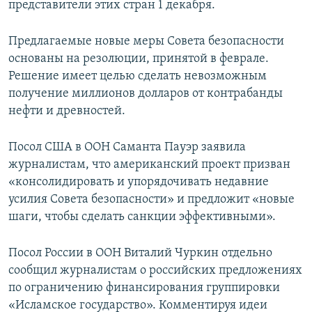
представители этих стран 1 декабря.
ПРИСОЕДИНЯЙТЕСЬ!
ПОБЕДИТЕЛЕЙ НЕ СУДЯТ?
КРЫМ.НЕПОКОРЕННЫЙ
Предлагаемые новые меры Совета безопасности
основаны на резолюции, принятой в феврале.
ELIFBE
Решение имеет целью сделать невозможным
УКРАИНСКАЯ ПРОБЛЕМА КРЫМА
получение миллионов долларов от контрабанды
Все сайты RFE/RL
нефти и древностей.
Посол США в ООН Саманта Пауэр заявила
журналистам, что американский проект призван
«консолидировать и упорядочивать недавние
усилия Совета безопасности» и предложит «новые
шаги, чтобы сделать санкции эффективными».
Посол России в ООН Виталий Чуркин отдельно
сообщил журналистам о российских предложениях
по ограничению финансирования группировки
«Исламское государство». Комментируя идеи