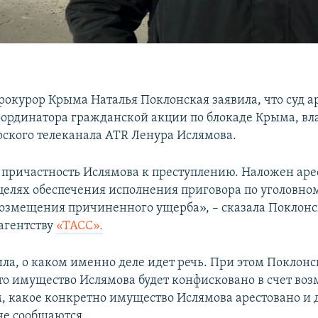
рокурор Крыма Наталья Поклонская заявила, что суд а
ординатора гражданской акции по блокаде Крыма, вл
ского телеканала ATR Ленура Ислямова.
 причастность Ислямова к преступлению. Наложен арес
целях обеспечения исполнения приговора по уголовном
 возмещения причиненного ущерба», – сказала Поклон
агентству
«ТАСС».
ила, о каком именно деле идет речь. При этом Поклонс
то имущество Ислямова будет конфисковано в счет во
м, какое конкретно имущество Ислямова арестовано и 
не сообщаются.