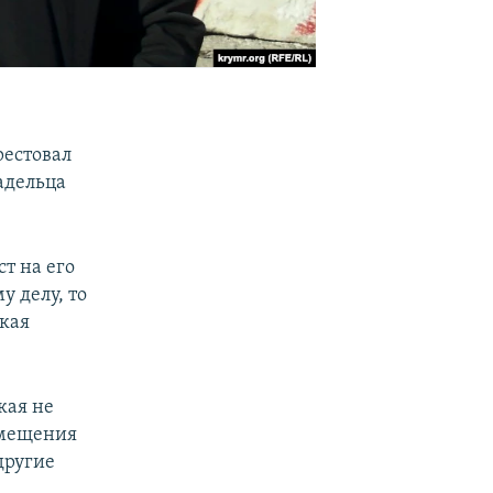
рестовал
адельца
т на его
у делу, то
ская
кая не
змещения
другие