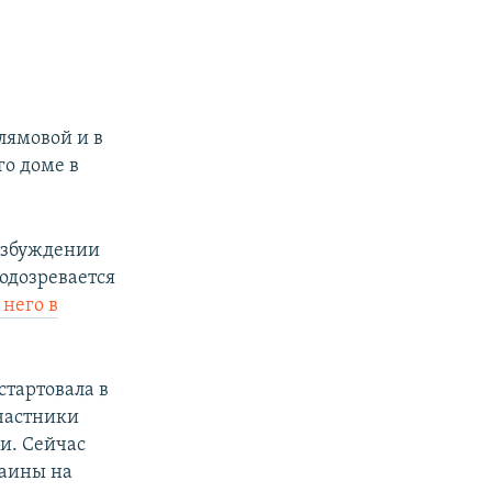
лямовой и в
го доме в
возбуждении
одозревается
 него в
стартовала в
Участники
и. Сейчас
раины на