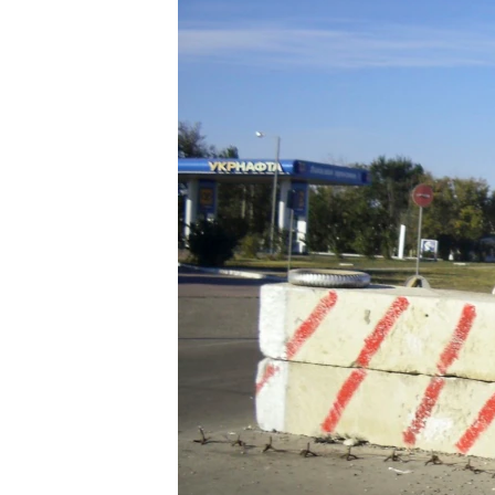
ПОБЕДИТЕЛЕЙ НЕ СУДЯТ?
КРЫМ.НЕПОКОРЕННЫЙ
ELIFBE
УКРАИНСКАЯ ПРОБЛЕМА КРЫМА