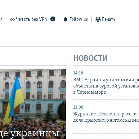
ся
Читать без VPN
Follow us
Печать
НОВОСТИ
14:18
ВМС Украины уничтожили р
объекты на буровой установ
в Черном море
12:08
Журналист Есипенко рассказ
деле крымского автомехани
где украинцы