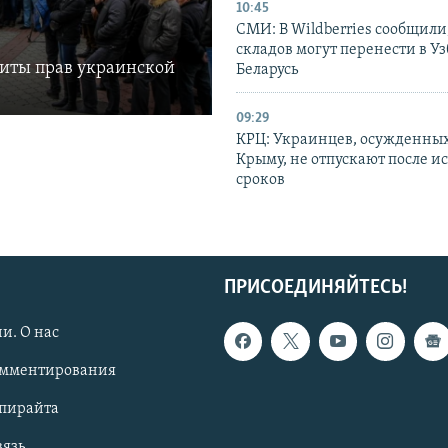
10:45
СМИ: В Wildberries сообщили,
складов могут перенести в У
щиты прав украинской
Беларусь
09:29
КРЦ: Украинцев, осужденных
Крыму, не отпускают после и
сроков
ПРИСОЕДИНЯЙТЕСЬ!
и. О нас
омментирования
опирайта
вязь