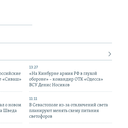
13:27
оссийские
«На Кинбурне армия РФ в глухой
ке «Сиваш»
обороне» – командир ОТК «Одесса»
ВСУ Денис Носиков
11:11
ал о новом
В Севастополе из-за отключений света
ка Шведа
планируют менять схему питания
светофоров