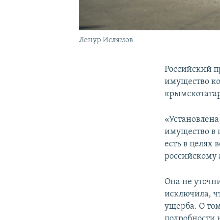
Ленур Ислямов
Российский п
имущество ко
крымскотатар
«Установлена
имущество в 
есть в целях
российскому 
Она не уточн
исключила, ч
ущерба. О то
подробности 