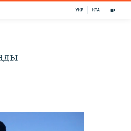
УКР
КТА
ады