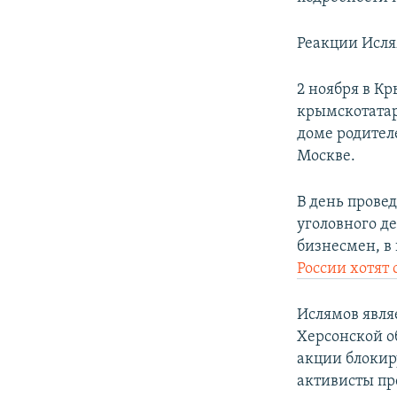
Реакции Исля
2 ноября в К
крымскотатар
доме родителе
Москве.
В день прове
уголовного д
бизнесмен, в
России хотят 
Ислямов явля
Херсонской о
акции блокир
активисты пр