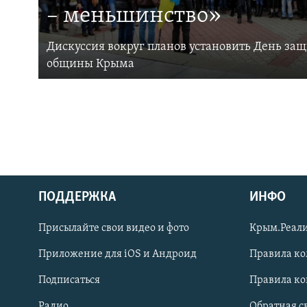
– меньшинство»
Дискуссия вокруг планов установить День за
общины Крыма
ПОДДЕРЖКА
ИНФО
Українською
Присылайте свои видео и фото
Крым.Реали
Qırımtatar
Приложение для iOS и Андроид
Правила к
Подписаться
Правила к
ПРИСОЕДИНЯЙТЕСЬ!
Радио
Обратная с