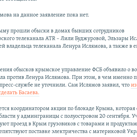
мова на данное заявление пока нет.
рыму прошли обыски в домах бывших сотрудников
ского телеканала ATR – Лили Буджуровой, Эльзары Ис
й владельца телеканала Ленура Ислямова, а также в е
дения обысков крымское управление ФСБ объявило о 
ела против Ленура Ислямова. При этом, в чем именно п
 пресс-службе не уточнили. Сам Ислямов заявил, что
из
сделать Басаева.
ется координатором акции по блокаде Крыма, которая 
бласти у админграницы с полуостровом 20 сентября. 
уют проезд в Крым грузовиков с товарами и продуктам
епятствуют поставке электричества с материковой Ук