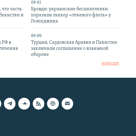
09:41
 что часть
Бровди: украинские беспилотники
збекистан и
поразили танкер «теневого флота» у
Геленджика
09:00
 РФ в
Турция, Саудовская Аравия и Пакистан
стечения
заключили соглашение о взаимной
обороне
БОЛЬШЕ