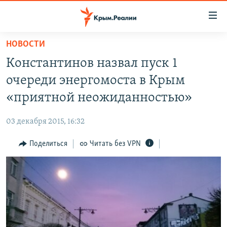
Доступность
ссылки
Вернуться
НОВОСТИ
к
НОВОСТИ
Константинов назвал пуск 1
основному
СПЕЦПРОЕКТЫ
содержанию
очереди энергомоста в Крым
ВОДА
Вернутся
ГРУЗ 200
«приятной неожиданностью»
к
ИСТОРИЯ
КАРТА ВОЕННЫХ ОБЪЕКТОВ КРЫМА
главной
03 декабря 2015, 16:32
ЕЩЕ
11 ЛЕТ ОККУПАЦИИ КРЫМА. 11 ИСТОРИЙ СОПРОТИВЛЕНИЯ
навигации
Вернутся
Поделиться
Читать без VPN
РАДІО СВОБОДА
ИНТЕРАКТИВ
к
КАК ОБОЙТИ БЛОКИРОВКУ
ИНФОГРАФИКА
поиску
ТЕЛЕПРОЕКТ КРЫМ.РЕАЛИИ
Українською
СОВЕТЫ ПРАВОЗАЩИТНИКОВ
Qırımtatar
ПРОПАВШИЕ БЕЗ ВЕСТИ