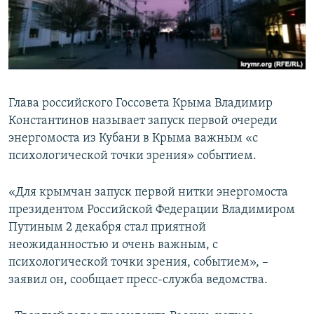
ПРИСОЕДИНЯЙТЕСЬ!
ПОБЕДИТЕЛЕЙ НЕ СУДЯТ?
КРЫМ.НЕПОКОРЕННЫЙ
ELIFBE
УКРАИНСКАЯ ПРОБЛЕМА КРЫМА
Глава российского Госсовета Крыма Владимир
Все сайты RFE/RL
Константинов называет запуск первой очереди
энергомоста из Кубани в Крыма важным «с
психологической точки зрения» событием.
«Для крымчан запуск первой нитки энергомоста
президентом Российской Федерации Владимиром
Путиным 2 декабря стал приятной
неожиданностью и очень важным, с
психологической точки зрения, событием», –
заявил он, сообщает пресс-служба ведомства.