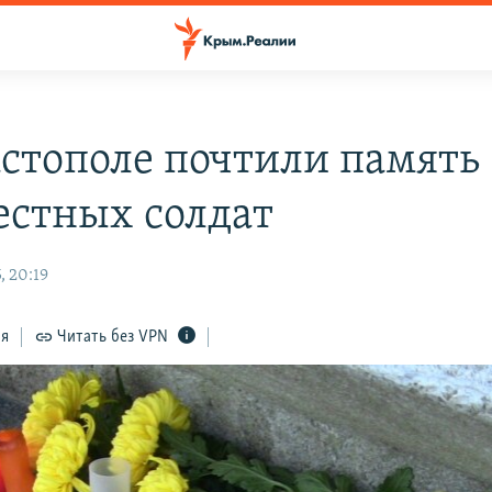
астополе почтили память
естных солдат
, 20:19
ся
Читать без VPN