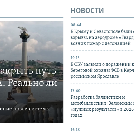
НОВОСТИ
08:44
В Крыму и Севастополе были
взрывы, на аэродроме «Гвар
возник пожар с детонацией 
19:15
В СБУ заявили о поражении 
закрыть путь
береговой охраны ФСБ в Керч
российском Ярославле
. Реально ли
17:40
Разработка баллистики и
антибаллистики: Зеленский
ление новой системы
«нужных результатов» в 2026
годах
16:18