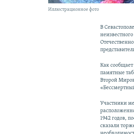
Иллюстрационное фото
В Севастопол
неизвестного
Отечественно
представител
Как сообщает
памятные таб
Второй Миров
«Бессмертный
Участники ме
расположенно
1942 годов, п
сказали торж
необходимости