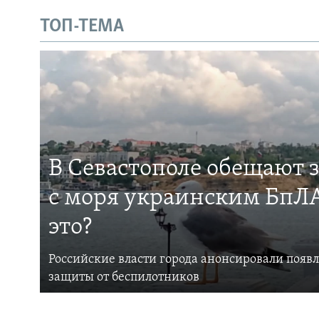
ТОП-ТЕМА
В Севастополе обещают 
с моря украинским БпЛА
это?
Российские власти города анонсировали появ
защиты от беспилотников