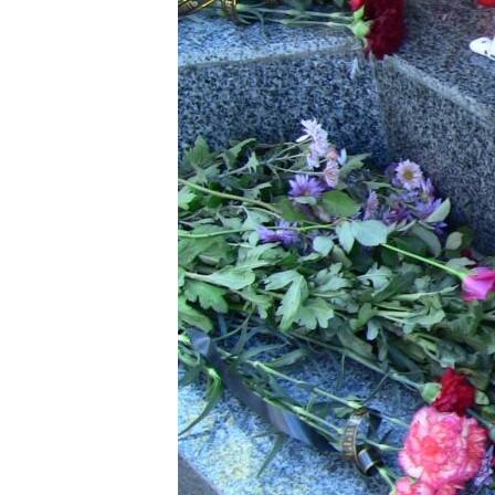
ПОБЕДИТЕЛЕЙ НЕ СУДЯТ?
КРЫМ.НЕПОКОРЕННЫЙ
ELIFBE
УКРАИНСКАЯ ПРОБЛЕМА КРЫМА