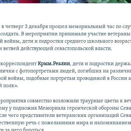
е в четверг 3 декабря прошел мемориальный час по сл
 солдата. В мероприятии принимали участие ветераны
й войны, дети и подростки среднего школьного возраст
и ветвей действующей севастопольской власти.
 корреспондент
Крым.Реалии
, дети и подростки держа
лички с фотопортретами людей, погибших на различн
ой войны, подобные портретам проводимой в России 
 полк».
роприятия совместно возложили траурные цветы к ве
му у подножия Мемориала героической обороны Севас
осле чего представители ветеранских организаций Сев
ественную речь с пожеланиями мира и напоминанием
 за него бороться.