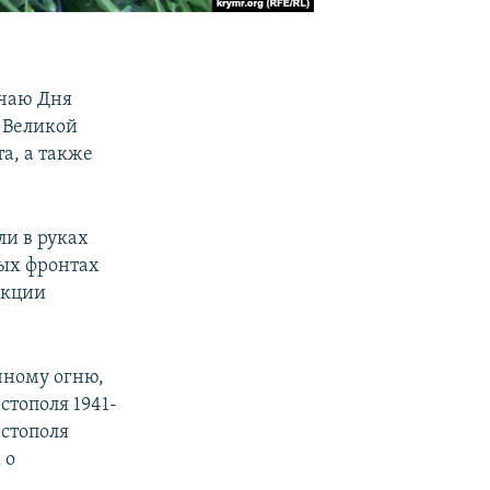
учаю Дня
 Великой
а, а также
ли в руках
ых фронтах
акции
чному огню,
тополя 1941-
астополя
 о