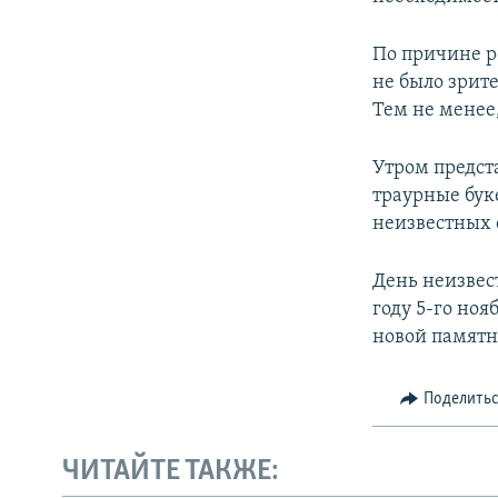
По причине р
не было зрите
Тем не менее
Утром предст
траурные бук
неизвестных 
День неизвест
году 5-го ноя
новой памятно
Поделить
ЧИТАЙТЕ ТАКЖЕ: