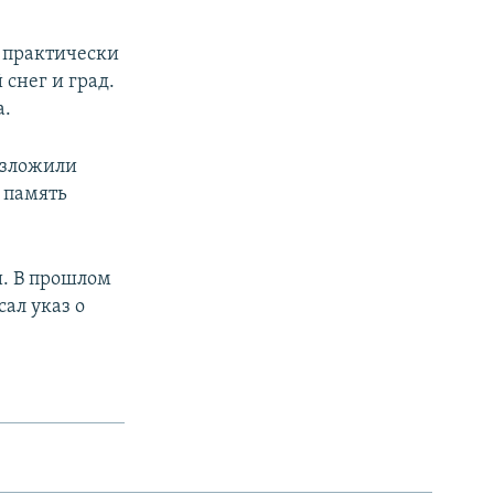
 практически
 снег и град.
а.
озложили
 память
и. В прошлом
ал указ о