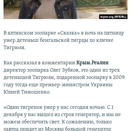
ПРИСОЕДИНЯЙТЕСЬ!
ПОБЕДИТЕЛЕЙ НЕ СУДЯТ?
КРЫМ.НЕПОКОРЕННЫЙ
ELIFBE
В ялтинском зоопарке «Сказка» в ночь на пятницу
УКРАИНСКАЯ ПРОБЛЕМА КРЫМА
умер детеныш бенгальской тигрцы по кличке
Все сайты RFE/RL
Тигрюля.
Как рассказал в комментарии
Крым.Реалии
директор зоопарка Олег Зубков, это один из трех
детенышей Тигрюли, подаренной зоопарку в 2009
году тогда еще премьер-министром Украины
Юлией Тимошенко.
«Один тигренок умер у нас сегодня ночью. С 1
декабря у нас вышел из строя генератор, и мы не
можем обеспечить свет. К сожалению, только
завтра придет из Москвы большой генератор