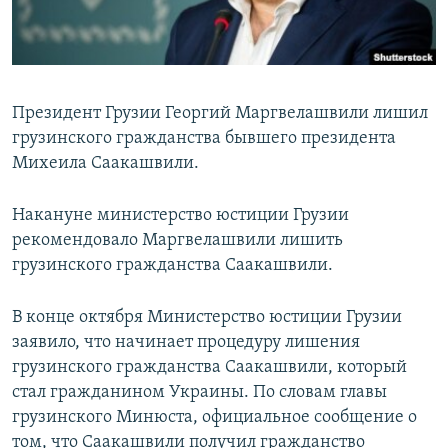
ПРИСОЕДИНЯЙТЕСЬ!
ПОБЕДИТЕЛЕЙ НЕ СУДЯТ?
КРЫМ.НЕПОКОРЕННЫЙ
ELIFBE
Президент Грузии Георгий Маргвелашвили лишил
УКРАИНСКАЯ ПРОБЛЕМА КРЫМА
грузинского гражданства бывшего президента
Все сайты RFE/RL
Михеила Саакашвили.
Накануне министерство юстиции Грузии
рекомендовало Маргвелашвили лишить
грузинского гражданства Саакашвили.
В конце октября Министерство юстиции Грузии
заявило, что начинает процедуру лишения
грузинского гражданства Саакашвили, который
стал гражданином Украины. По словам главы
грузинского Минюста, официальное сообщение о
том, что Саакашвили получил гражданство