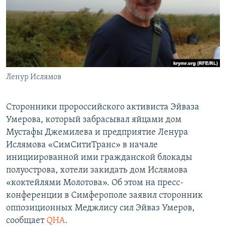
ПРИСОЕДИНЯЙТЕСЬ!
ПОБЕДИТЕЛЕЙ НЕ СУДЯТ?
КРЫМ.НЕПОКОРЕННЫЙ
ELIFBE
УКРАИНСКАЯ ПРОБЛЕМА КРЫМА
Все сайты RFE/RL
Ленур Ислямов
Сторонники пророссийского активиста Эйваза
Умерова, который забрасывал яйцами дом
Мустафы Джемилева и предприятие Ленура
Ислямова «СимСитиТранс» в начале
инициированной ими гражданской блокады
полуострова, хотели закидать дом Ислямова
«коктейлями Молотова». Об этом на пресс-
конференции в Симферополе заявил сторонник
оппозиционных Меджлису сил Эйваз Умеров,
сообщает
QHA
.