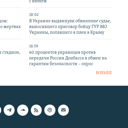
с июнем
18:02
дом:
В Украине выдвинули обвинение судье,
 о жертвах
выносившего приговор бойцу ГУР МО
Украины, попавшего в плен в Крыму
16:59
н стадион,
60 процентов украинцев против
передачи России Донбасса в обмен на
гарантии безопасности – опрос
БОЛЬШЕ