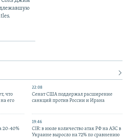
 Colts Джим
надлежавшую
les.
22:08
т, что
Сенат США поддержал расширение
на его
санкций против России и Ирана
19:46
а 20-40%
CIR: в июле количество атак РФ на АЗС в
Украине выросло на 72% по сравнению