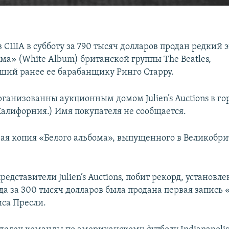
в США в субботу за 790 тысяч долларов продан редкий 
ма» (White Album) британской группы The Beatles,
ий ранее ее барабанщику Ринго Старру.
рганизованны аукционным домом Julien’s Auctions в го
Калифорния.) Имя покупателя не сообщается.
вая копия «Белого альбома», выпущенного в Великобри
редставители Julien’s Auctions, побит рекорд, установл
гда за 300 тысяч долларов была продана первая запись 
иса Пресли.