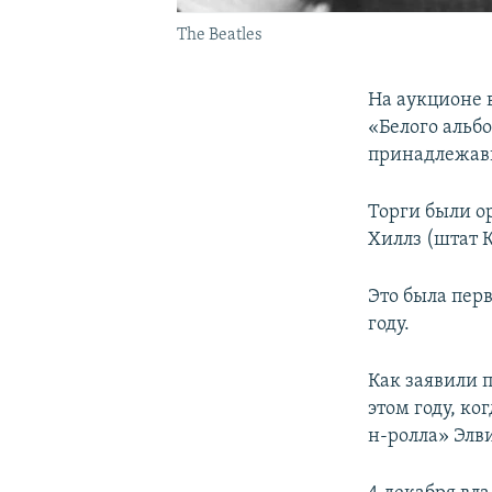
The Beatles
На аукционе 
«Белого альбо
принадлежавш
Торги были о
Хиллз (штат 
Это была пер
году.
Как заявили п
этом году, ко
н-ролла» Элв