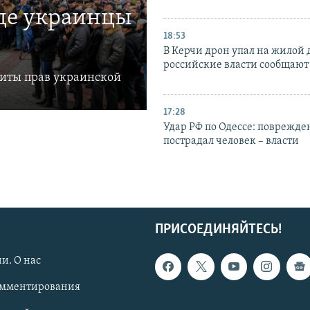
где украинцы
18:53
В Керчи дрон упал на жилой 
российские власти сообщают
щиты прав украинской
17:28
Удар РФ по Одессе: поврежде
пострадал человек – власти
ПРИСОЕДИНЯЙТЕСЬ!
и. О нас
омментирования