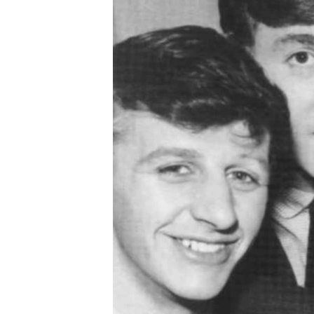
ПОБЕДИТЕЛЕЙ НЕ СУДЯТ?
КРЫМ.НЕПОКОРЕННЫЙ
ELIFBE
УКРАИНСКАЯ ПРОБЛЕМА КРЫМА