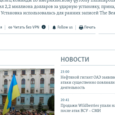
аделец команды по американскому футболу Indianapolis
ил 2,2 миллиона долларов за ударную установку, при
 Установка использовалась для ранних записей The Beat
ся
Читать без VPN
Follow us
Печать
НОВОСТИ
23:00
Нефтяной гигант ОАЭ заявляе
атаки существенно повлияли 
деятельность
20:41
Продажи Wildberries упали н
после атак ВСУ – СМИ