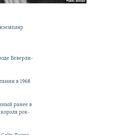
экземпляр
роде Беверли-
тании в 1968
енный ранее в
«короля рок-