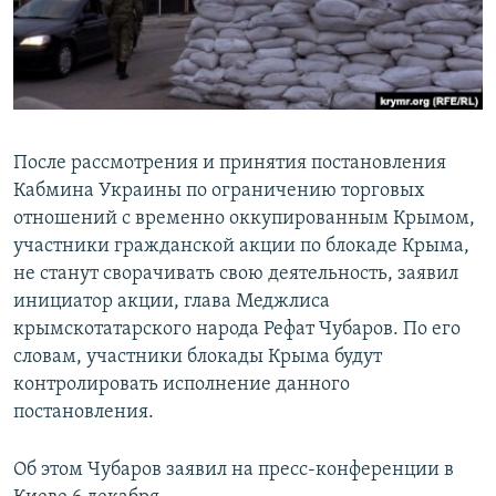
ПРИСОЕДИНЯЙТЕСЬ!
ПОБЕДИТЕЛЕЙ НЕ СУДЯТ?
КРЫМ.НЕПОКОРЕННЫЙ
ELIFBE
УКРАИНСКАЯ ПРОБЛЕМА КРЫМА
После рассмотрения и принятия постановления
Все сайты RFE/RL
Кабмина Украины по ограничению торговых
отношений с временно оккупированным Крымом,
участники гражданской акции по блокаде Крыма,
не станут сворачивать свою деятельность, заявил
инициатор акции, глава Меджлиса
крымскотатарского народа Рефат Чубаров. По его
словам, участники блокады Крыма будут
контролировать исполнение данного
постановления.
Об этом Чубаров заявил на пресс-конференции в