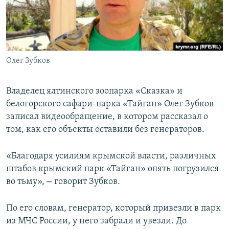
ПРИСОЕДИНЯЙТЕСЬ!
ПОБЕДИТЕЛЕЙ НЕ СУДЯТ?
КРЫМ.НЕПОКОРЕННЫЙ
ELIFBE
Олег Зубков
УКРАИНСКАЯ ПРОБЛЕМА КРЫМА
Все сайты RFE/RL
Владелец ялтинского зоопарка «Сказка» и
белогорского сафари-парка «Тайган» Олег Зубков
записал видеообращение, в котором рассказал о
том, как его объекты оставили без генераторов.
«Благодаря усилиям крымской власти, различных
штабов крымский парк «Тайган» опять погрузился
–
во тьму»,
говорит Зубков.
По его словам, генератор, который привезли в парк
из МЧС России, у него забрали и увезли. До