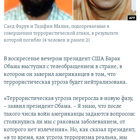
ПРИСОЕДИНЯЙТЕСЬ!
ПОБЕДИТЕЛЕЙ НЕ СУДЯТ?
КРЫМ.НЕПОКОРЕННЫЙ
Саед Фарук и Ташфин Малик, подозреваемые в
ELIFBE
совершении террористической атаки, в результате
УКРАИНСКАЯ ПРОБЛЕМА КРЫМА
которой погибло 14 человек и ранен 21
Все сайты RFE/RL
В воскресенье вечером президент США Барак
Обама выступил с телеобращением в стране, в
котором он заверил американцев в том, что
террористическая угроза будет нейтрализована.
«Террористическая угроза переросла в новую фазу,
– заявил президент Обама. – Я знаю, что после
такого числа войн американцы задаются вопросом:
столкнулись ли мы с раковым заболеванием, от
которого нет излечения». Но, как сказал президент,
«в то время, как угроза терроризма реальна, мы