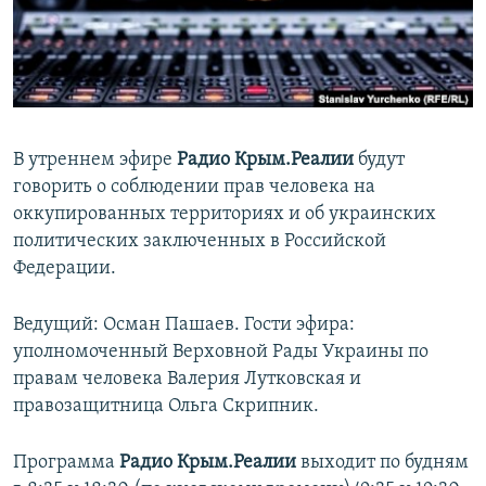
ПРИСОЕДИНЯЙТЕСЬ!
ПОБЕДИТЕЛЕЙ НЕ СУДЯТ?
КРЫМ.НЕПОКОРЕННЫЙ
ELIFBE
УКРАИНСКАЯ ПРОБЛЕМА КРЫМА
В утреннем эфире
Радио Крым.Реалии
будут
Все сайты RFE/RL
говорить о соблюдении прав человека на
оккупированных территориях и об украинских
политических заключенных в Российской
Федерации.
Ведущий: Осман Пашаев. Гости эфира:
уполномоченный Верховной Рады Украины по
правам человека Валерия Лутковская и
правозащитница Ольга Скрипник.
Программа
Радио Крым.Реалии
выходит по будням