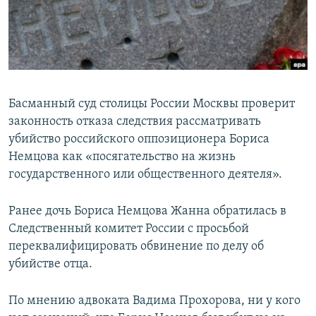
ПРИСОЕДИНЯЙТЕСЬ!
ПОБЕДИТЕЛЕЙ НЕ СУДЯТ?
КРЫМ.НЕПОКОРЕННЫЙ
ELIFBE
УКРАИНСКАЯ ПРОБЛЕМА КРЫМА
Басманный суд столицы России Москвы проверит
Все сайты RFE/RL
законность отказа следствия рассматривать
убийство российского оппозиционера Бориса
Немцова как «посягательство на жизнь
государственного или общественного деятеля».
Ранее дочь Бориса Немцова Жанна обратилась в
Следственный комитет России с просьбой
переквалифицировать обвинение по делу об
убийстве отца.
По мнению адвоката Вадима Прохорова, ни у кого