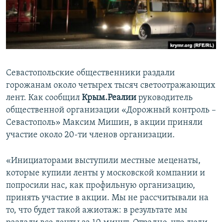
ПРИСОЕДИНЯЙТЕСЬ!
ПОБЕДИТЕЛЕЙ НЕ СУДЯТ?
КРЫМ.НЕПОКОРЕННЫЙ
ELIFBE
УКРАИНСКАЯ ПРОБЛЕМА КРЫМА
Севастопольские общественники раздали
Все сайты RFE/RL
горожанам около четырех тысяч светоотражающих
лент. Как сообщил
Крым.Реалии
руководитель
общественной организации «Дорожный контроль –
Севастополь» Максим Мишин, в акции приняли
участие около 20-ти членов организации.
«Инициаторами выступили местные меценаты,
которые купили ленты у московской компании и
попросили нас, как профильную организацию,
принять участие в акции. Мы не рассчитывали на
то, что будет такой ажиотаж: в результате мы