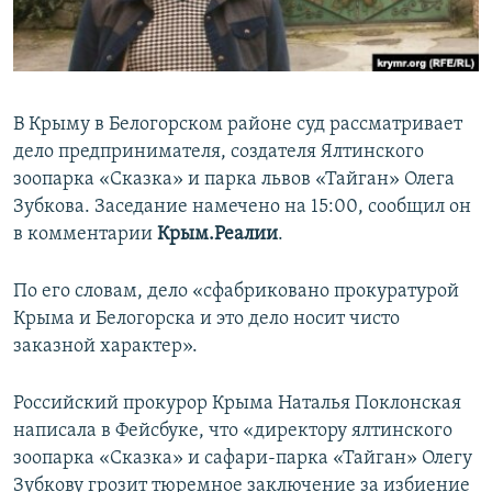
ПРИСОЕДИНЯЙТЕСЬ!
ПОБЕДИТЕЛЕЙ НЕ СУДЯТ?
КРЫМ.НЕПОКОРЕННЫЙ
ELIFBE
В Крыму в Белогорском районе суд рассматривает
УКРАИНСКАЯ ПРОБЛЕМА КРЫМА
дело предпринимателя, создателя Ялтинского
Все сайты RFE/RL
зоопарка «Сказка» и парка львов «Тайган» Олега
Зубкова. Заседание намечено на 15:00, сообщил он
в комментарии
Крым.Реалии
.
По его словам, дело «сфабриковано прокуратурой
Крыма и Белогорска и это дело носит чисто
заказной характер».
Российский прокурор Крыма Наталья Поклонская
написала в Фейсбуке, что «директору ялтинского
зоопарка «Сказка» и сафари-парка «Тайган» Олегу
Зубкову грозит тюремное заключение за избиение