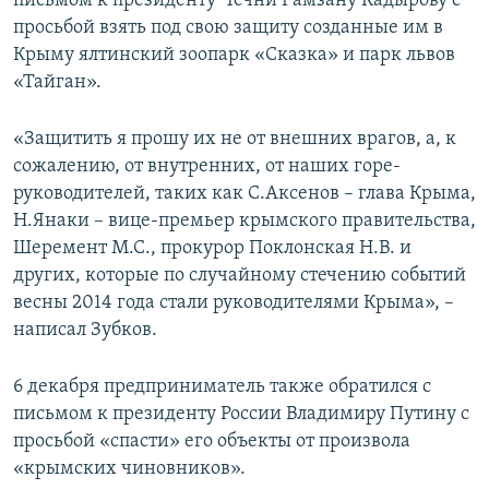
письмом к президенту Чечни Рамзану Кадырову с
просьбой взять под свою защиту созданные им в
Крыму ялтинский зоопарк «Сказка» и парк львов
«Тайган».
«Защитить я прошу их не от внешних врагов, а, к
сожалению, от внутренних, от наших горе-
руководителей, таких как С.Аксенов – глава Крыма,
Н.Янаки – вице-премьер крымского правительства,
Шеремент М.С., прокурор Поклонская Н.В. и
других, которые по случайному стечению событий
весны 2014 года стали руководителями Крыма», –
написал Зубков.
6 декабря предприниматель также обратился с
письмом к президенту России Владимиру Путину с
просьбой «спасти» его объекты от произвола
«крымских чиновников».