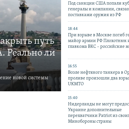
Под санкции США попали ку
генералы и компании, связа
поставками оружия из РФ
18:44
При взрыве в Москве погиб г
закрыть путь
майор армии РФ Плохотнюк и
главкома ВКС – российские 
. Реально ли
16:55
Возле нефтяного танкера в 
ление новой системы
проливе произошли два взры
UKMTO
15:40
Нидерланды не могут предос
Украине дополнительные
перехватчики Patriot из своих
Минобороны страны