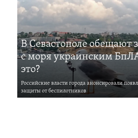
В Севастополе обещают 
с моря украинским БпЛА
это?
Российские власти города анонсировали появ
защиты от беспилотников