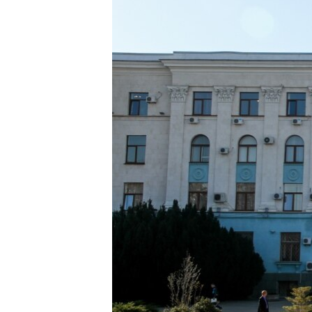
ПОБЕДИТЕЛЕЙ НЕ СУДЯТ?
КРЫМ.НЕПОКОРЕННЫЙ
ELIFBE
УКРАИНСКАЯ ПРОБЛЕМА КРЫМА