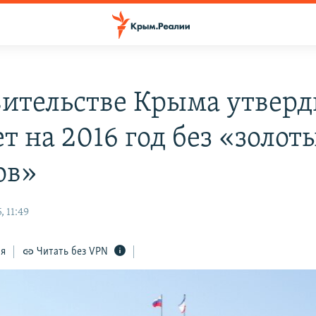
вительстве Крыма утвер
т на 2016 год без «золот
ов»
 11:49
ся
Читать без VPN