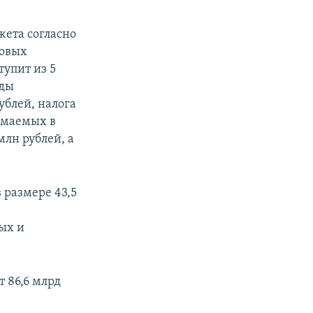
ета согласно
говых
тупит из 5
оды
ублей, налога
зимаемых в
лн рублей, а
 размере 43,5
ых и
 86,6 млрд