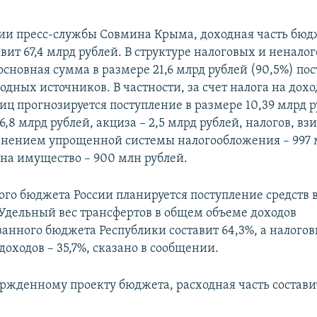
и пресс-службы Совмина Крыма, доходная часть бюдж
авит 67,4 млрд рублей. В структуре налоговых и ненало
сновная сумма в размере 21,6 млрд рублей (90,5%) пос
дных источников. В частности, за счет налога на дох
иц прогнозируется поступление в размере 10,39 млрд р
6,8 млрд рублей, акциза – 2,5 млрд рублей, налогов, в
енением упрощенной системы налогообложения – 997 м
 на имущество – 900 млн рублей.
ого бюджета России планируется поступление средств в
 Удельный вес трансфертов в общем объеме доходов
анного бюджета Республики составит 64,3%, а налогов
оходов – 35,7%, сказано в сообщении.
ержденному проекту бюджета, расходная часть составит