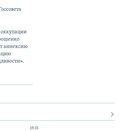
Госсовета
 оккупации
орошенко
ют аннексию
пацию
дливости».
19:15