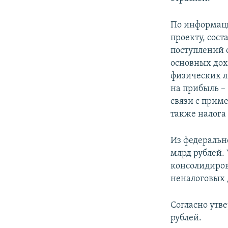
По информаци
проекту, сост
поступлений о
основных дохо
физических л
на прибыль – 
связи с прим
также налога
Из федеральн
млрд рублей.
консолидиров
неналоговых д
Согласно утв
рублей.