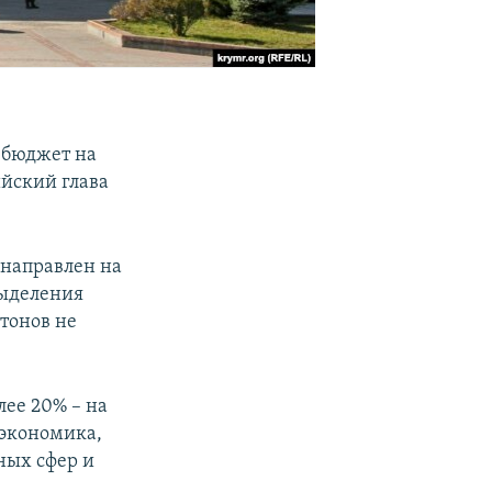
 бюджет на
ийский глава
 направлен на
выделения
тонов не
лее 20% – на
 экономика,
ных сфер и