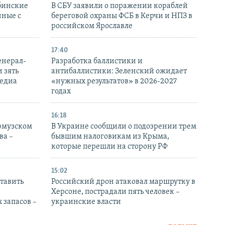
бинские
В СБУ заявили о поражении кораблей
нные с
береговой охраны ФСБ в Керчи и НПЗ в
российском Ярославле
17:40
енерал-
Разработка баллистики и
 зять
антибаллистики: Зеленский ожидает
медиа
«нужных результатов» в 2026-2027
годах
16:18
Ормузском
В Украине сообщили о подозрении трем
ва –
бывшим налоговикам из Крыма,
которые перешли на сторону РФ
15:02
тавить
Российский дрон атаковал маршрутку в
Херсоне, пострадали пять человек –
 запасов –
украинские власти