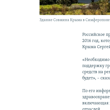
Здание Совмина Крыма в Симферополе,
Российское п
2016 год, кот
Крыма Сергей
«Необходимо 
поддержку гр
средств на р
будет», – ска
По его информ
здравоохране
включающая в
отраслей.