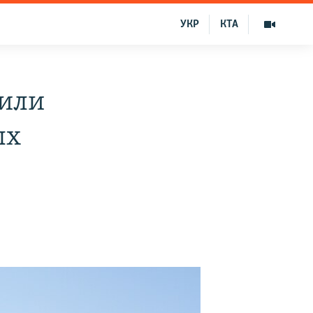
УКР
КТА
дили
ых