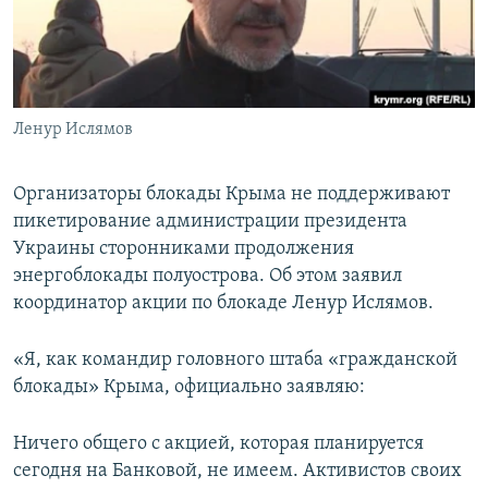
ПРИСОЕДИНЯЙТЕСЬ!
ПОБЕДИТЕЛЕЙ НЕ СУДЯТ?
КРЫМ.НЕПОКОРЕННЫЙ
ELIFBE
Ленур Ислямов
УКРАИНСКАЯ ПРОБЛЕМА КРЫМА
Все сайты RFE/RL
Организаторы блокады Крыма не поддерживают
пикетирование администрации президента
Украины сторонниками продолжения
энергоблокады полуострова. Об этом заявил
координатор акции по блокаде Ленур Ислямов.
«Я, как командир головного штаба «гражданской
блокады» Крыма, официально заявляю:
Ничего общего с акцией, которая планируется
сегодня на Банковой, не имеем. Активистов своих