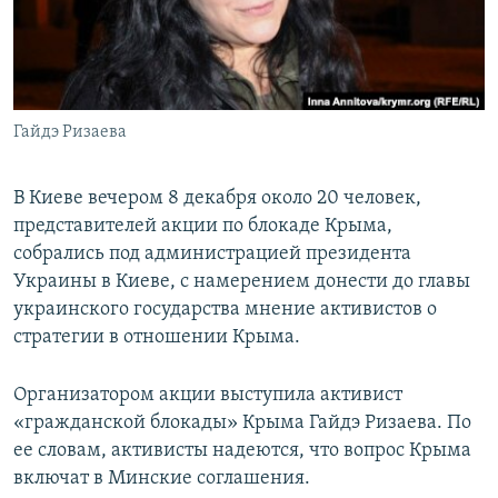
ПРИСОЕДИНЯЙТЕСЬ!
ПОБЕДИТЕЛЕЙ НЕ СУДЯТ?
КРЫМ.НЕПОКОРЕННЫЙ
ELIFBE
Гайдэ Ризаева
УКРАИНСКАЯ ПРОБЛЕМА КРЫМА
Все сайты RFE/RL
В Киеве вечером 8 декабря около 20 человек,
представителей акции по блокаде Крыма,
собрались под администрацией президента
Украины в Киеве, с намерением донести до главы
украинского государства мнение активистов о
стратегии в отношении Крыма.
Организатором акции выступила активист
«гражданской блокады» Крыма Гайдэ Ризаева. По
ее словам, активисты надеются, что вопрос Крыма
включат в Минские соглашения.