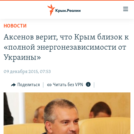
Доступность
ссылки
Вернуться
НОВОСТИ
к
НОВОСТИ
Аксенов верит, что Крым близок к
основному
СПЕЦПРОЕКТЫ
содержанию
«полной энергонезависимости от
ВОДА
Вернутся
ГРУЗ 200
Украины»
к
ИСТОРИЯ
КАРТА ВОЕННЫХ ОБЪЕКТОВ КРЫМА
главной
09 декабря 2015, 07:53
ЕЩЕ
11 ЛЕТ ОККУПАЦИИ КРЫМА. 11 ИСТОРИЙ СОПРОТИВЛЕНИЯ
навигации
Вернутся
Поделиться
Читать без VPN
РАДІО СВОБОДА
ИНТЕРАКТИВ
к
КАК ОБОЙТИ БЛОКИРОВКУ
ИНФОГРАФИКА
поиску
ТЕЛЕПРОЕКТ КРЫМ.РЕАЛИИ
Українською
СОВЕТЫ ПРАВОЗАЩИТНИКОВ
Qırımtatar
ПРОПАВШИЕ БЕЗ ВЕСТИ