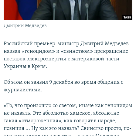
ПРИСОЕДИНЯЙТЕСЬ!
ПОБЕДИТЕЛЕЙ НЕ СУДЯТ?
КРЫМ.НЕПОКОРЕННЫЙ
Дмитрий Медведев
ELIFBE
УКРАИНСКАЯ ПРОБЛЕМА КРЫМА
Российский премьер-министр Дмитрий Медведев
Все сайты RFE/RL
назвал «геноцидом» и «свинством» прекращение
поставок электроэнергии с материковой части
Украины в Крым.
Об этом он заявил 9 декабря во время общения с
журналистами.
«То, что произошло со светом, иначе как геноцидом
не назвать. Это абсолютно хамское, абсолютно
такая «отмороженная», как говорят в народе,
позиция ... Ну как это назвать? Свинство просто, по-