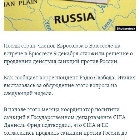
ПРИСОЕДИНЯЙТЕСЬ!
ПОБЕДИТЕЛЕЙ НЕ СУДЯТ?
КРЫМ.НЕПОКОРЕННЫЙ
ELIFBE
УКРАИНСКАЯ ПРОБЛЕМА КРЫМА
Послы стран-членов Евросоюза в Брюсселе на
Все сайты RFE/RL
встрече в Брюсселе 9 декабря отложили решение о
продлении действия санкций против России.
Как сообщает корреспондент Радіо Свобода, Италия
высказалась за обсуждение этого вопроса на
следующей неделе.
В начале этого месяца координатор политики
санкций в Государственном департаменте США
Даниель Фрид подтвердил, что США и ЕС
согласились продлить санкции против России до