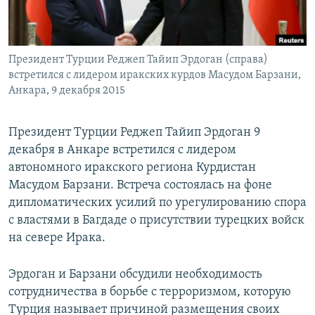
ПРИСОЕДИНЯЙТЕСЬ!
ПОБЕДИТЕЛЕЙ НЕ СУДЯТ?
КРЫМ.НЕПОКОРЕННЫЙ
Президент Турции Реджеп Тайип Эрдоган (справа)
ELIFBE
встретился с лидером иракских курдов Масудом Барзани,
УКРАИНСКАЯ ПРОБЛЕМА КРЫМА
Анкара, 9 декабря 2015
Все сайты RFE/RL
Президент Турции Реджеп Тайип Эрдоган 9
декабря в Анкаре встретился с лидером
автономного иракского региона Курдистан
Масудом Барзани. Встреча состоялась на фоне
дипломатических усилий по урегулированию спора
с властями в Багдаде о присутствии турецких войск
на севере Ирака.
Эрдоган и Барзани обсудили необходимость
сотрудничества в борьбе с терроризмом, которую
Турция называет причиной размещения своих