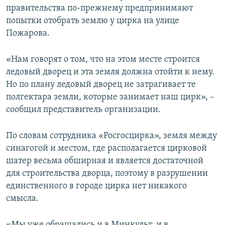
правительства по-прежнему предпринимают
ПРИСОЕДИНЯЙТЕСЬ!
ПОБЕДИТЕЛЕЙ НЕ СУДЯТ?
попытки отобрать землю у цирка на улице
КРЫМ.НЕПОКОРЕННЫЙ
Пожарова.
ELIFBE
«Нам говорят о том, что на этом месте строится
УКРАИНСКАЯ ПРОБЛЕМА КРЫМА
ледовый дворец и эта земля должна отойти к нему.
Все сайты RFE/RL
Но по плану ледовый дворец не затрагивает те
полгектара земли, которые занимает наш цирк», –
сообщил представитель организации.
По словам сотрудника «Росгосцирка», земля между
синагогой и местом, где располагается цирковой
шатер весьма обширная и является достаточной
для строительства дворца, поэтому в разрушении
единственного в городе цирка нет никакого
смысла.
«Мы уже обращались и в Минкульт, и в