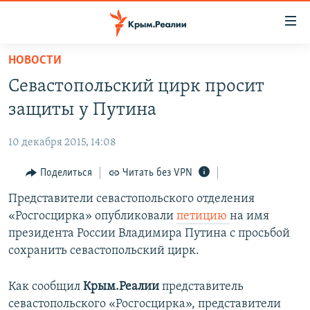
Доступность
ссылки
Вернуться
НОВОСТИ
к
НОВОСТИ
Севастопольский цирк просит
основному
СПЕЦПРОЕКТЫ
содержанию
защиты у Путина
ВОДА
Вернутся
ГРУЗ 200
к
10 декабря 2015, 14:08
ИСТОРИЯ
КАРТА ВОЕННЫХ ОБЪЕКТОВ КРЫМА
главной
ЕЩЕ
Поделиться
Читать без VPN
11 ЛЕТ ОККУПАЦИИ КРЫМА. 11 ИСТОРИЙ СОПРОТИВЛЕНИЯ
навигации
Вернутся
РАДІО СВОБОДА
Представители севастопольского отделения
ИНТЕРАКТИВ
к
«Росгосцирка» опубликовали
петицию
на имя
КАК ОБОЙТИ БЛОКИРОВКУ
ИНФОГРАФИКА
поиску
президента России Владимира Путина с просьбой
ТЕЛЕПРОЕКТ КРЫМ.РЕАЛИИ
сохранить севастопольский цирк.
Українською
СОВЕТЫ ПРАВОЗАЩИТНИКОВ
Qırımtatar
Как сообщил
Крым.Реалии
представитель
ПРОПАВШИЕ БЕЗ ВЕСТИ
севастопольского «Росгосцирка», представители