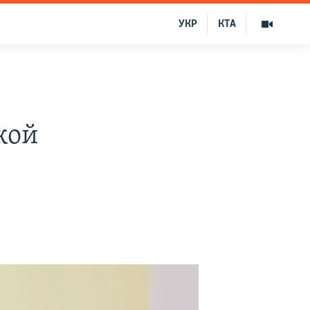
УКР
КТА
кой