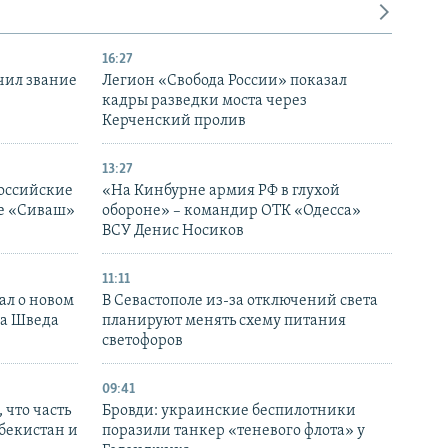
16:27
чил звание
Легион «Свобода России» показал
кадры разведки моста через
Керченский пролив
13:27
оссийские
«На Кинбурне армия РФ в глухой
ке «Сиваш»
обороне» – командир ОТК «Одесса»
ВСУ Денис Носиков
11:11
ал о новом
В Севастополе из-за отключений света
ка Шведа
планируют менять схему питания
светофоров
09:41
 что часть
Бровди: украинские беспилотники
збекистан и
поразили танкер «теневого флота» у