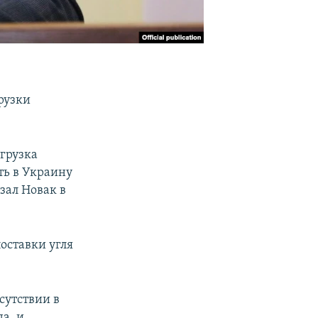
рузки
тгрузка
ть в Украину
зал Новак в
оставки угля
сутствии в
а, и