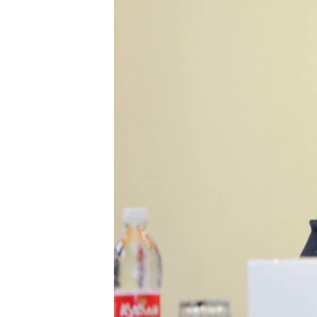
ПОБЕДИТЕЛЕЙ НЕ СУДЯТ?
КРЫМ.НЕПОКОРЕННЫЙ
ELIFBE
УКРАИНСКАЯ ПРОБЛЕМА КРЫМА