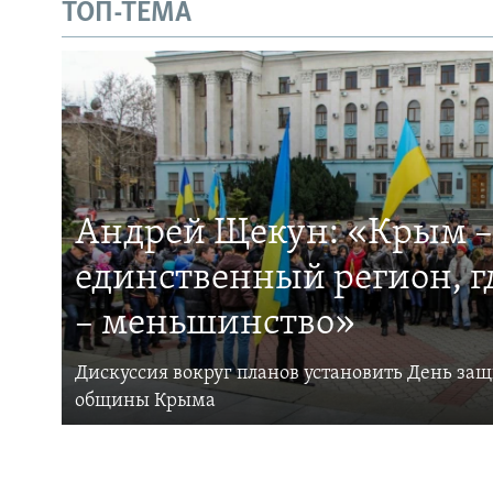
ТОП-ТЕМА
Андрей Щекун: «Крым –
единственный регион, 
– меньшинство»
Дискуссия вокруг планов установить День за
общины Крыма