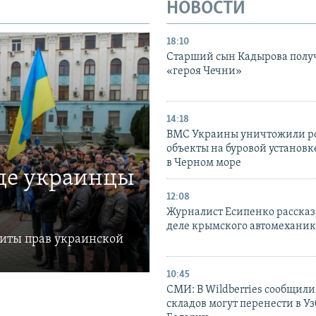
НОВОСТИ
18:10
Старший сын Кадырова полу
«героя Чечни»
14:18
ВМС Украины уничтожили р
объекты на буровой установ
в Черном море
где украинцы
12:08
Журналист Есипенко рассказ
деле крымского автомехани
щиты прав украинской
10:45
СМИ: В Wildberries сообщили,
складов могут перенести в У