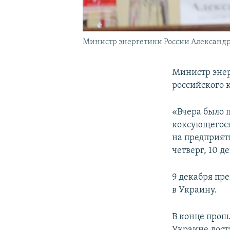
Министр энергетики России Александ
Министр энер
российского 
«Вчера было 
коксующегося
на предприят
четверг, 10 
9 декабря пр
в Украину.
В конце прош
Украине дост