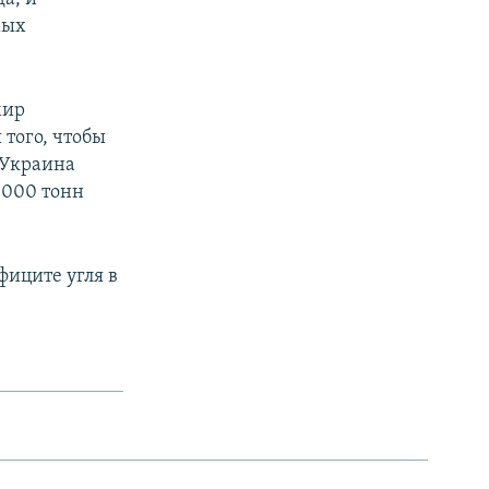
мых
мир
 того, чтобы
 Украина
 000 тонн
фиците угля в