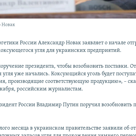
р Новак
гетики России Александр Новак заявляет о начале отг
коксующегося угля для украинских предприятий.
поручение президента, чтобы возобновить поставки. О
 угля уже начались. Коксующийся уголь будет поступа
ия, производящие соответствующую продукцию», – ска
декабря, российским журналистам.
езидент России Владимир Путин поручил возобновить п
лого месяца в украинском правительстве заявили об от
аточных запасов угля для прохождения зимнего период