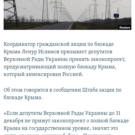
ПРИСОЕДИНЯЙТЕСЬ!
ПОБЕДИТЕЛЕЙ НЕ СУДЯТ?
КРЫМ.НЕПОКОРЕННЫЙ
ELIFBE
УКРАИНСКАЯ ПРОБЛЕМА КРЫМА
Координатор гражданской акции по блокаде
Все сайты RFE/RL
Крыма Ленур Ислямов призывает депутатов
Верховной Рады Украины принять законопроект,
предусматривающий полную блокаду Крыма,
который аннексирован Россией.
Об этом говорится в сообщении Штаба акции по
блокаде Крыма.
«Если депутаты Верховной Рады Украины до 31
декабря не примут законопроект о полной блокаде
Крыма на государственном уровне, значит это