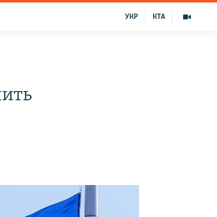
УКР
КТА
лить