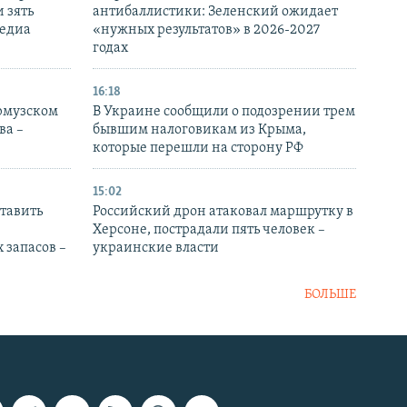
 зять
антибаллистики: Зеленский ожидает
медиа
«нужных результатов» в 2026-2027
годах
16:18
Ормузском
В Украине сообщили о подозрении трем
ва –
бывшим налоговикам из Крыма,
которые перешли на сторону РФ
15:02
тавить
Российский дрон атаковал маршрутку в
Херсоне, пострадали пять человек –
 запасов –
украинские власти
БОЛЬШЕ