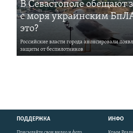
В Севастополе обещают 
с моря украинским БпЛА
это?
Российские власти города анонсировали появ
защиты от беспилотников
ПОДДЕРЖКА
ИНФО
Українською
Присылайте свои видео и фото
Крым.Реали