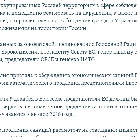
оккупированных Россией территориях в сфере соблюде
ека и немедленно реагировать на нарушения, а также 
ны, направленные на освобождение граждан Украины
ерживаются на территории России.
анных законодателей, постановление Верховной Рады
 Еврокомиссии, президенту Совета ЕС, генеральному 
ы, председателю ОБСЕ и генсека НАТО.
алия призвала к обсуждению экономических санкций 
о их автоматического продления представителями Евр
речи 9 декабря в Брюсселе представители ЕС должны бы
твердить шестимесячное продление санкций в отнош
чиваются в январе 2016 года.
с продления санкций рассмотрят на совещании минис