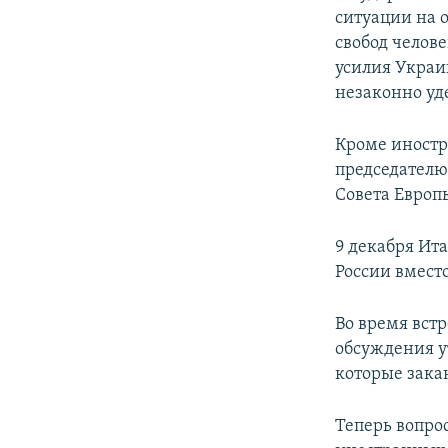
ситуации на 
свобод челов
усилия Украи
незаконно уд
Кроме иностр
председателю
Совета Европ
9 декабря Ит
России вмест
Во время вст
обсуждения у
которые закан
Теперь вопро