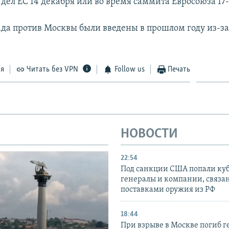
дел ЕС 14 декабря или во время саммита Евросоюза 17-
да против Москвы были введены в прошлом году из-за
ся
Читать без VPN
Follow us
Печать
НОВОСТИ
22:54
Под санкции США попали ку
генералы и компании, связа
поставками оружия из РФ
18:44
При взрыве в Москве погиб г