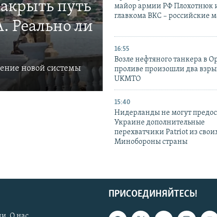
закрыть путь
майор армии РФ Плохотнюк и
главкома ВКС – российские 
. Реально ли
16:55
Возле нефтяного танкера в 
ление новой системы
проливе произошли два взры
UKMTO
15:40
Нидерланды не могут предос
Украине дополнительные
перехватчики Patriot из своих
Минобороны страны
ПРИСОЕДИНЯЙТЕСЬ!
и. О нас