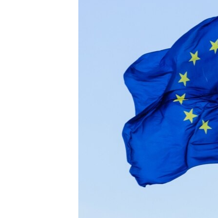
ПОБЕДИТЕЛЕЙ НЕ СУДЯТ?
КРЫМ.НЕПОКОРЕННЫЙ
ELIFBE
УКРАИНСКАЯ ПРОБЛЕМА КРЫМА