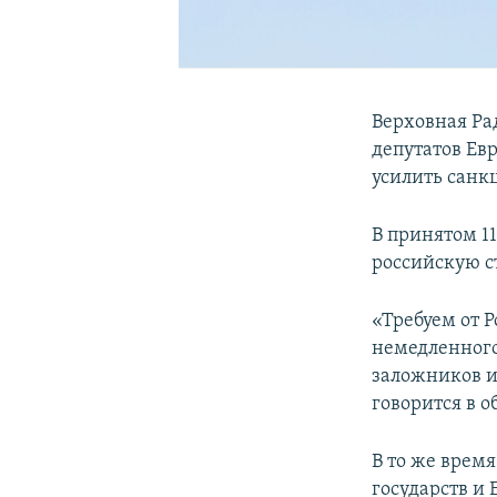
Верховная Ра
депутатов Ев
усилить санк
В принятом 1
российскую с
«Требуем от 
немедленного
заложников и
говорится в 
В то же врем
государств и