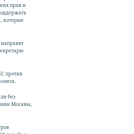
ния прав и
поддержать
, которые
 направят
секретарю
ЕС против
осоюза.
ли без
ении Москвы,
тров