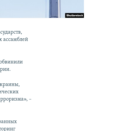
сударств,
х ассамблей
 обвинили
ории.
Украины,
тических
рроризма», –
транных
торинг