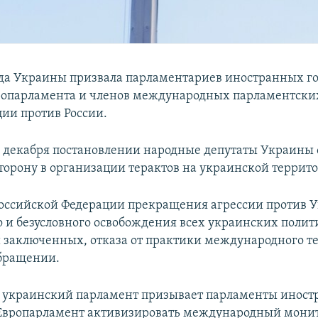
да Украины призвала парламентариев иностранных го
ропарламента и членов международных парламентски
ции против России.
1 декабря постановлении народные депутаты Украины
торону в организации терактов на украинской террит
Российской Федерации прекращения агрессии против 
 и безусловного освобождения всех украинских поли
 заключенных, отказа от практики международного те
обращении.
я украинский парламент призывает парламенты инос
 Европарламент активизировать международный мони