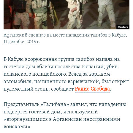
ПРИСОЕДИНЯЙТЕСЬ!
ПОБЕДИТЕЛЕЙ НЕ СУДЯТ?
КРЫМ.НЕПОКОРЕННЫЙ
ELIFBE
Афганский спецназ на месте нападения талибов в Кабуле,
УКРАИНСКАЯ ПРОБЛЕМА КРЫМА
11 декабря 2015 г.
Все сайты RFE/RL
В Кабуле вооруженная группа талибов напала на
гостевой дом вблизи посольства Испании, убив
испанского полицейского. Вслед за взрывом
автомобиля, начиненного взрывчаткой, был открыт
пулеметный огонь, сообщает
Радио Свобода
.
Представитель «Талибана» заявил, что нападению
подвергся гостевой дом, используемый
«вторгнувшимися в Афганистан иностранными
войсками».