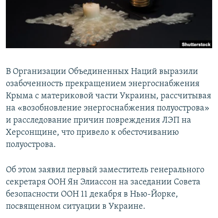
ПРИСОЕДИНЯЙТЕСЬ!
ПОБЕДИТЕЛЕЙ НЕ СУДЯТ?
КРЫМ.НЕПОКОРЕННЫЙ
ELIFBE
УКРАИНСКАЯ ПРОБЛЕМА КРЫМА
В Организации Объединенных Наций выразили
Все сайты RFE/RL
озабоченность прекращением энергоснабжения
Крыма с материковой части Украины, рассчитывая
на «возобновление энергоснабжения полуострова»
и расследование причин повреждения ЛЭП на
Херсонщине, что привело к обесточиванию
полуострова.
Об этом заявил первый заместитель генерального
секретаря ООН Ян Элиассон на заседании Совета
безопасности ООН 11 декабря в Нью-Йорке,
посвященном ситуации в Украине.