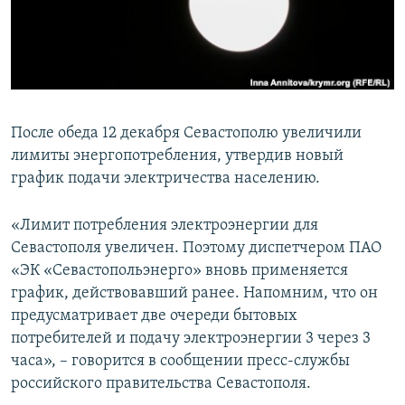
ПРИСОЕДИНЯЙТЕСЬ!
ПОБЕДИТЕЛЕЙ НЕ СУДЯТ?
КРЫМ.НЕПОКОРЕННЫЙ
ELIFBE
УКРАИНСКАЯ ПРОБЛЕМА КРЫМА
После обеда 12 декабря Севастополю увеличили
Все сайты RFE/RL
лимиты энергопотребления, утвердив новый
график подачи электричества населению.
«Лимит потребления электроэнергии для
Севастополя увеличен. Поэтому диспетчером ПАО
«ЭК «Севастопольэнерго» вновь применяется
график, действовавший ранее. Напомним, что он
предусматривает две очереди бытовых
потребителей и подачу электроэнергии 3 через 3
часа», – говорится в сообщении пресс-службы
российского правительства Севастополя.