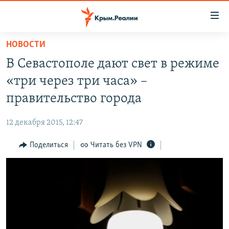
Доступность
ссылки
Вернуться
НОВОСТИ
к
НОВОСТИ
В Севастополе дают свет в режиме
основному
СПЕЦПРОЕКТЫ
содержанию
«три через три часа» –
ВОДА
Вернутся
ГРУЗ 200
правительство города
к
ИСТОРИЯ
КАРТА ВОЕННЫХ ОБЪЕКТОВ КРЫМА
главной
12 декабря 2015, 12:47
ЕЩЕ
11 ЛЕТ ОККУПАЦИИ КРЫМА. 11 ИСТОРИЙ СОПРОТИВЛЕНИЯ
навигации
Вернутся
Поделиться
Читать без VPN
РАДІО СВОБОДА
ИНТЕРАКТИВ
к
КАК ОБОЙТИ БЛОКИРОВКУ
ИНФОГРАФИКА
поиску
ТЕЛЕПРОЕКТ КРЫМ.РЕАЛИИ
Українською
СОВЕТЫ ПРАВОЗАЩИТНИКОВ
Qırımtatar
ПРОПАВШИЕ БЕЗ ВЕСТИ