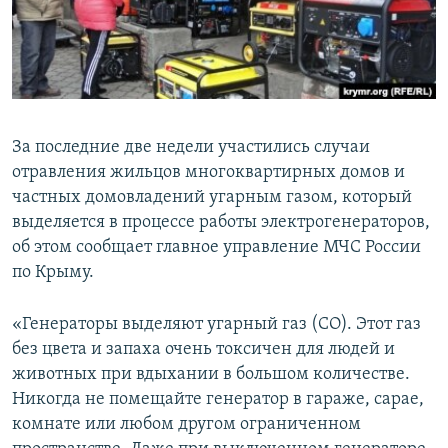
ПРИСОЕДИНЯЙТЕСЬ!
ПОБЕДИТЕЛЕЙ НЕ СУДЯТ?
КРЫМ.НЕПОКОРЕННЫЙ
ELIFBE
УКРАИНСКАЯ ПРОБЛЕМА КРЫМА
За последние две недели участились случаи
Все сайты RFE/RL
отравления жильцов многоквартирных домов и
частных домовладений угарным газом, который
выделяется в процессе работы электрогенераторов,
об этом сообщает главное управление МЧС России
по Крыму.
«Генераторы выделяют угарный газ (СО). Этот газ
без цвета и запаха очень токсичен для людей и
животных при вдыхании в большом количестве.
Никогда не помещайте генератор в гараже, сарае,
комнате или любом другом ограниченном