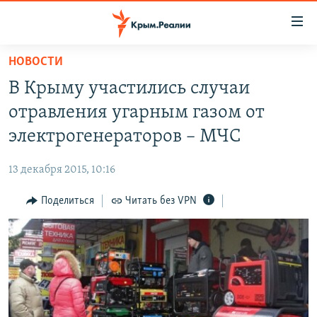
Доступность
ссылки
Вернуться
НОВОСТИ
к
НОВОСТИ
​В Крыму участились случаи
основному
СПЕЦПРОЕКТЫ
содержанию
отравления угарным газом от
ВОДА
Вернутся
ГРУЗ 200
электрогенераторов – МЧС
к
ИСТОРИЯ
КАРТА ВОЕННЫХ ОБЪЕКТОВ КРЫМА
главной
13 декабря 2015, 10:16
ЕЩЕ
11 ЛЕТ ОККУПАЦИИ КРЫМА. 11 ИСТОРИЙ СОПРОТИВЛЕНИЯ
навигации
Вернутся
Поделиться
Читать без VPN
РАДІО СВОБОДА
ИНТЕРАКТИВ
к
КАК ОБОЙТИ БЛОКИРОВКУ
ИНФОГРАФИКА
поиску
ТЕЛЕПРОЕКТ КРЫМ.РЕАЛИИ
Українською
СОВЕТЫ ПРАВОЗАЩИТНИКОВ
Qırımtatar
ПРОПАВШИЕ БЕЗ ВЕСТИ