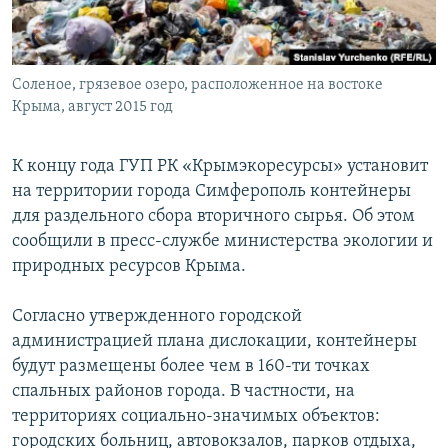
ПРИСОЕДИНЯЙТЕСЬ!
ПОБЕДИТЕЛЕЙ НЕ СУДЯТ?
КРЫМ.НЕПОКОРЕННЫЙ
Соленое, грязевое озеро, расположенное на востоке
ELIFBE
Крыма, август 2015 год
УКРАИНСКАЯ ПРОБЛЕМА КРЫМА
Все сайты RFE/RL
К концу года ГУП РК «Крымэкоресурсы» установит
на территории города Симферополь контейнеры
для раздельного сбора вторичного сырья. Об этом
сообщили в пресс-службе министерства экологии и
природных ресурсов Крыма.
Согласно утвержденного городской
администрацией плана дислокации, контейнеры
будут размещены более чем в 160-ти точках
спальных районов города. В частности, на
территориях социально-значимых объектов:
городских больниц, автовокзалов, парков отдыха,