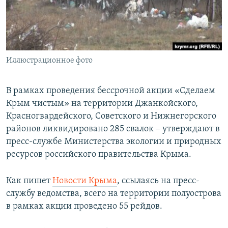
ПРИСОЕДИНЯЙТЕСЬ!
ПОБЕДИТЕЛЕЙ НЕ СУДЯТ?
КРЫМ.НЕПОКОРЕННЫЙ
ELIFBE
Иллюстрационное фото
УКРАИНСКАЯ ПРОБЛЕМА КРЫМА
Все сайты RFE/RL
В рамках проведения бессрочной акции «Сделаем
Крым чистым» на территории Джанкойского,
Красногвардейского, Советского и Нижнегорского
районов ликвидировано 285 свалок – утверждают в
пресс-службе Министерства экологии и природных
ресурсов российского правительства Крыма.
Как пишет
Новости Крыма
, ссылаясь на пресс-
службу ведомства, всего на территории полуострова
в рамках акции проведено 55 рейдов.