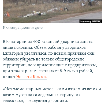
ПРИСОЕДИНЯЙТЕСЬ!
ПОБЕДИТЕЛЕЙ НЕ СУДЯТ?
КРЫМ.НЕПОКОРЕННЫЙ
ELIFBE
Иллюстрационное фото
УКРАИНСКАЯ ПРОБЛЕМА КРЫМА
Все сайты RFE/RL
В Евпатории из 400 вакансий дворника занята
лишь половина. Объем работы у дворников
Евпатории увеличился, по новым правилам они
обязаны убирать не только общегородские
территории, но и прилегающие к предприятиям,
при этом зарплата составляет 8-9 тысяч рублей,
пишет
Новости Крыма.
«Нет элементарных метел – сами вяжем из веток и
возим мусор на самодельных скрипучих
тележках», – жалуются дворники.