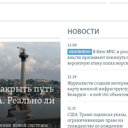
НОВОСТИ
13:09
В Ялте МЧС и ро
ОБНОВЛЕНО
власти призывают покинуть 
вероятную атаку попал морс
12:29
Журналисты создали интера
закрыть путь
карту военной инфраструкт
Беларуси – в ней 150 объекто
. Реально ли
11:25
США: Трамп подписал указы,
ограничивающие право на
ление новой системы
гражданство по рождению