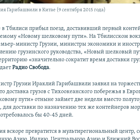
я Гарибашвили в Китае (9 сентября 2015 года)
е в Тбилиси прибыл поезд, доставивший первый конте
аемому «Новому шелковому пути». На Тбилисском вокз
емьер-министр Грузии, министры экономики и иностр
влению грузинского руководства, «Новый шелковый пу
ерриторию «значительно сократит время доставки груз
едает
Радио Свобода
.
стр Грузии Ираклий Гарибашвили заявил на торжес
о доставка грузов с Тихоокеанского побережья в Евро
овому пути» отныне займет две недели вместо полуто
м, для доставки по назначению тех же контейнеров мо
отребовалось бы 40-45 дней.
зия вскоре превратится в мультирегиональный центр,
очную Азию, Индию, Центральную Азию и Ближний Вос