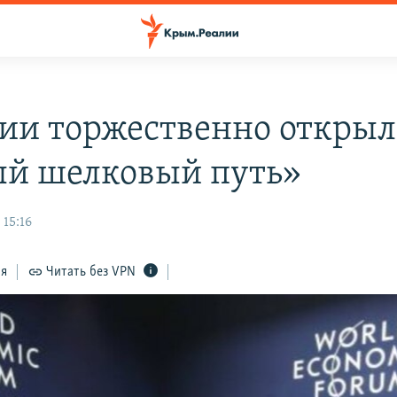
зии торжественно откры
й шелковый путь»
 15:16
ся
Читать без VPN