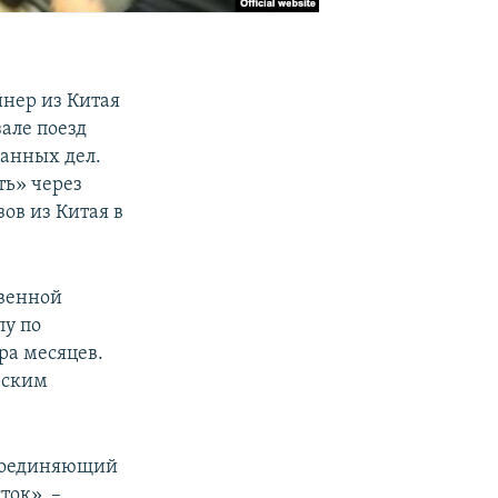
йнер из Китая
але поезд
анных дел.
ть» через
ов из Китая в
твенной
пу по
ра месяцев.
рским
 соединяющий
ток», –