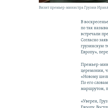
Визит премьер-министра Грузии Иракли
В воскресень
по так назыв
встречали пр
Согласно зая
грузинскую т
Европу», пер
Премьер-мини
церемонии, чт
«Новому шелк
По его слова
маршрутом, п
«Уверен, Гру
Европу, Вост