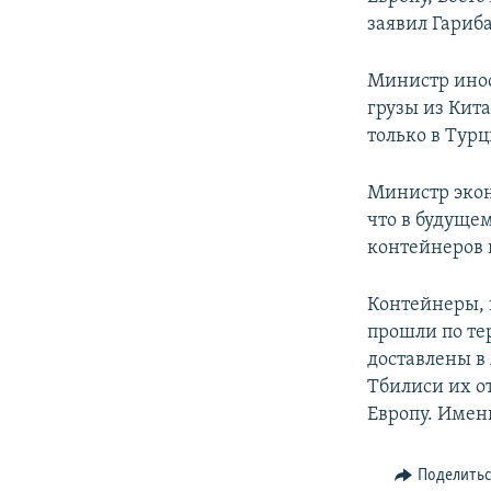
заявил Гариб
Министр инос
грузы из Кит
только в Турц
Министр экон
что в будуще
контейнеров 
Контейнеры, 
прошли по те
доставлены в
Тбилиси их от
Европу. Имен
Поделить