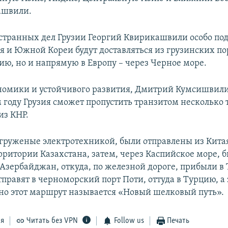
ашвили.
транных дел Грузии Георгий Квирикашвили особо под
ая и Южной Кореи будут доставляться из грузинских по
ию, но и напрямую в Европу – через Черное море.
омики и устойчивого развития, Дмитрий Кумсишвили
м году Грузия сможет пропустить транзитом несколько 
из КНР.
груженые электротехникой, были отправлены из Китая
рритории Казахстана, затем, через Каспийское море, 
 Азербайджан, откуда, по железной дороге, прибыли в 
правят в черноморский порт Поти, оттуда в Турцию, а 
но этот маршрут называется «Новый шелковый путь».
ся
Читать без VPN
Follow us
Печать