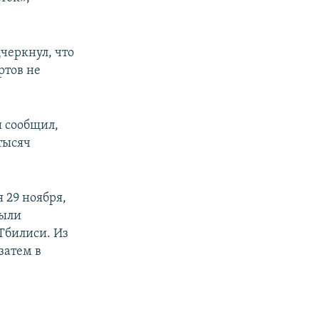
черкнул, что
ртов не
 сообщил,
тысяч
 29 ноября,
были
Тбилиси. Из
затем в