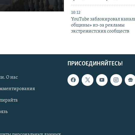
10:12
YouTube заблокировал канал
общины» из-за рекламы
экстремистских сообществ
ПРИСОЕДИНЯЙТЕСЬ!
и. О нас
омментирования
опирайта
вязь
ащиты персональных данных