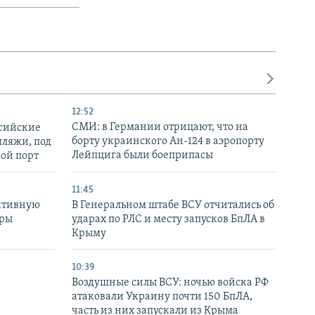
12:52
СМИ: в Германии отрицают, что на
ссийские
борту украинского Ан-124 в аэропорту
пляжи, под
Лейпцига были боеприпасы
кой порт
11:45
ктивную
В Генеральном штабе ВСУ отчитались об
уры
ударах по РЛС и месту запусков БпЛА в
в
Крыму
10:39
Воздушные силы ВСУ: ночью войска РФ
атаковали Украину почти 150 БпЛА,
часть из них запускали из Крыма