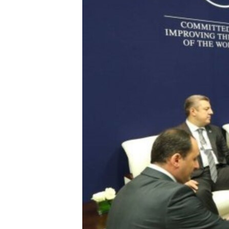
ПОБЕДИТЕЛЕЙ НЕ СУДЯТ?
КРЫМ.НЕПОКОРЕННЫЙ
ELIFBE
УКРАИНСКАЯ ПРОБЛЕМА КРЫМА