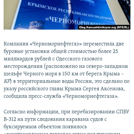
ПРИСОЕДИНЯЙТЕСЬ!
ПОБЕДИТЕЛЕЙ НЕ СУДЯТ?
КРЫМ.НЕПОКОРЕННЫЙ
ELIFBE
УКРАИНСКАЯ ПРОБЛЕМА КРЫМА
Компания «Черноморнефтегаз» переместила две
Все сайты RFE/RL
буровые установки общей стоимостью более 25
миллиардов рублей с Одесского газового
месторождения (расположено на северо-западном
шельфе Черного моря в 150 км от берега Крыма –
КР
) в территориальные воды России, это сделано по
указу российского главы Крыма Сергея Аксенова,
сообщила пресс-служба «Черноморнефтегаза».
Согласно информации, при перебазировании СПБУ
В-312 на пути следования каравана судов с
буксируемым объектом появилось