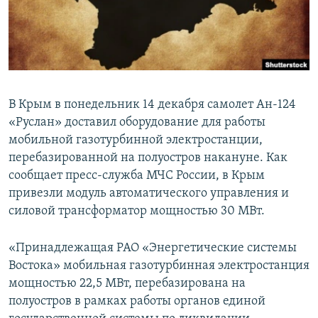
ПРИСОЕДИНЯЙТЕСЬ!
ПОБЕДИТЕЛЕЙ НЕ СУДЯТ?
КРЫМ.НЕПОКОРЕННЫЙ
ELIFBE
УКРАИНСКАЯ ПРОБЛЕМА КРЫМА
В Крым в понедельник 14 декабря самолет Ан-124
Все сайты RFE/RL
«Руслан» доставил оборудование для работы
мобильной газотурбинной электростанции,
перебазированной на полуостров накануне. Как
сообщает пресс-служба МЧС России, в Крым
привезли модуль автоматического управления и
силовой трансформатор мощностью 30 МВт.
«Принадлежащая РАО «Энергетические системы
Востока» мобильная газотурбинная электростанция
мощностью 22,5 МВт, перебазирована на
полуостров в рамках работы органов единой