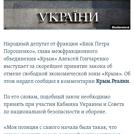
ПРИСОЕДИНЯЙТЕСЬ!
ПОБЕДИТЕЛЕЙ НЕ СУДЯТ?
КРЫМ.НЕПОКОРЕННЫЙ
ELIFBE
УКРАИНСКАЯ ПРОБЛЕМА КРЫМА
Народный депутат от фракции «Блок Петра
Все сайты RFE/RL
Порошенко», глава межфракционного
объединения «Крым» Алексей Гончаренко
выступает за скорейшее принятие закона об
отмене свободной экономической зоны «Крым». Об
этом нардеп сообщил в комментарии
Крым.Реалии
.
По его словам, подобный закон необходимо
принять при участии Кабмина Украины и Совета
по национальной безопасности и обороне.
«Моя позиция с самого начала была такая, что