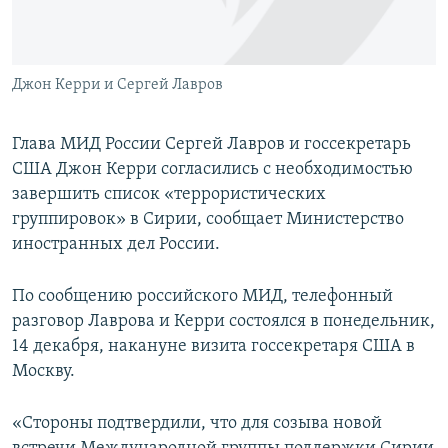
ПРИСОЕДИНЯЙТЕСЬ!
ПОБЕДИТЕЛЕЙ НЕ СУДЯТ?
КРЫМ.НЕПОКОРЕННЫЙ
Джон Керри и Сергей Лавров
ELIFBE
УКРАИНСКАЯ ПРОБЛЕМА КРЫМА
Глава МИД России Сергей Лавров и госсекретарь
Все сайты RFE/RL
США Джон Керри согласились с необходимостью
завершить список «террористических
группировок» в Сирии, сообщает Министерство
иностранных дел России.
По сообщению российского МИД, телефонный
разговор Лаврова и Керри состоялся в понедельник,
14 декабря, накануне визита госсекретаря США в
Москву.
«Стороны подтвердили, что для созыва новой