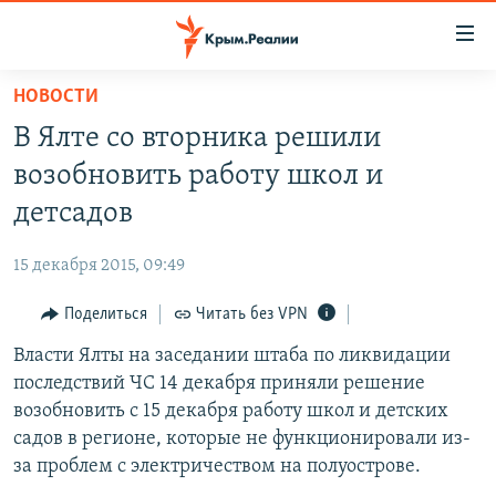
Доступность
ссылки
Вернуться
НОВОСТИ
к
НОВОСТИ
В Ялте со вторника решили
основному
СПЕЦПРОЕКТЫ
содержанию
возобновить работу школ и
ВОДА
Вернутся
ГРУЗ 200
детсадов
к
ИСТОРИЯ
КАРТА ВОЕННЫХ ОБЪЕКТОВ КРЫМА
главной
15 декабря 2015, 09:49
ЕЩЕ
11 ЛЕТ ОККУПАЦИИ КРЫМА. 11 ИСТОРИЙ СОПРОТИВЛЕНИЯ
навигации
Вернутся
Поделиться
Читать без VPN
РАДІО СВОБОДА
ИНТЕРАКТИВ
к
Власти Ялты на заседании штаба по ликвидации
КАК ОБОЙТИ БЛОКИРОВКУ
ИНФОГРАФИКА
поиску
последствий ЧС 14 декабря приняли решение
ТЕЛЕПРОЕКТ КРЫМ.РЕАЛИИ
возобновить с 15 декабря работу школ и детских
Українською
садов в регионе, которые не функционировали из-
СОВЕТЫ ПРАВОЗАЩИТНИКОВ
Qırımtatar
за проблем с электричеством на полуострове.
ПРОПАВШИЕ БЕЗ ВЕСТИ