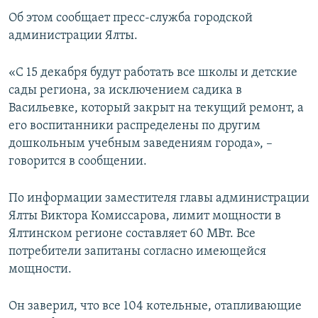
ПРИСОЕДИНЯЙТЕСЬ!
ПОБЕДИТЕЛЕЙ НЕ СУДЯТ?
Об этом сообщает пресс-служба городской
администрации Ялты.
КРЫМ.НЕПОКОРЕННЫЙ
ELIFBE
«С 15 декабря будут работать все школы и детские
сады региона, за исключением садика в
УКРАИНСКАЯ ПРОБЛЕМА КРЫМА
Васильевке, который закрыт на текущий ремонт, а
Все сайты RFE/RL
его воспитанники распределены по другим
дошкольным учебным заведениям города», –
говорится в сообщении.
По информации заместителя главы администрации
Ялты Виктора Комиссарова, лимит мощности в
Ялтинском регионе составляет 60 МВт. Все
потребители запитаны согласно имеющейся
мощности.
Он заверил, что все 104 котельные, отапливающие