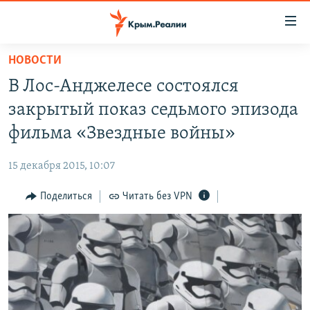
Доступность
ссылки
Вернуться
НОВОСТИ
к
НОВОСТИ
В Лос-Анджелесе состоялся
основному
СПЕЦПРОЕКТЫ
содержанию
закрытый показ седьмого эпизода
ВОДА
Вернутся
ГРУЗ 200
фильма «Звездные войны»
к
ИСТОРИЯ
КАРТА ВОЕННЫХ ОБЪЕКТОВ КРЫМА
главной
15 декабря 2015, 10:07
ЕЩЕ
11 ЛЕТ ОККУПАЦИИ КРЫМА. 11 ИСТОРИЙ СОПРОТИВЛЕНИЯ
навигации
Вернутся
Поделиться
Читать без VPN
РАДІО СВОБОДА
ИНТЕРАКТИВ
к
КАК ОБОЙТИ БЛОКИРОВКУ
ИНФОГРАФИКА
поиску
ТЕЛЕПРОЕКТ КРЫМ.РЕАЛИИ
Українською
СОВЕТЫ ПРАВОЗАЩИТНИКОВ
Qırımtatar
ПРОПАВШИЕ БЕЗ ВЕСТИ