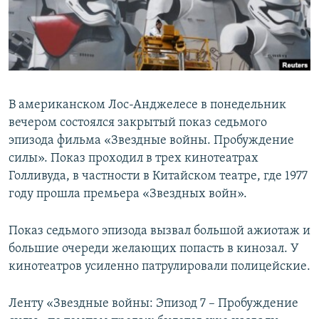
ПРИСОЕДИНЯЙТЕСЬ!
ПОБЕДИТЕЛЕЙ НЕ СУДЯТ?
КРЫМ.НЕПОКОРЕННЫЙ
ELIFBE
УКРАИНСКАЯ ПРОБЛЕМА КРЫМА
В американском Лос-Анджелесе в понедельник
Все сайты RFE/RL
вечером состоялся закрытый показ седьмого
эпизода фильма «Звездные войны. Пробуждение
силы». Показ проходил в трех кинотеатрах
Голливуда, в частности в Китайском театре, где 1977
году прошла премьера «Звездных войн».
Показ седьмого эпизода вызвал большой ажиотаж и
большие очереди желающих попасть в кинозал. У
кинотеатров усиленно патрулировали полицейские.
Ленту «Звездные войны: Эпизод 7 – Пробуждение