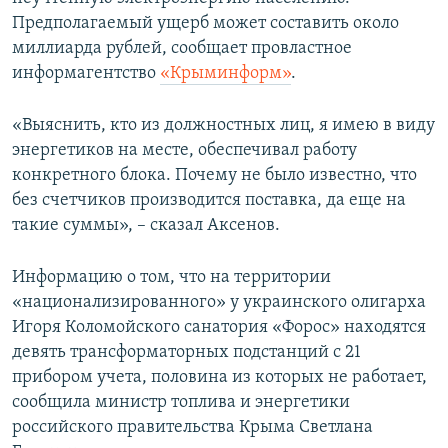
ПРИСОЕДИНЯЙТЕСЬ!
ПОБЕДИТЕЛЕЙ НЕ СУДЯТ?
Предполагаемый ущерб может составить около
миллиарда рублей, сообщает провластное
КРЫМ.НЕПОКОРЕННЫЙ
информагентство
«Крыминформ»
.
ELIFBE
«Выяснить, кто из должностных лиц, я имею в виду
УКРАИНСКАЯ ПРОБЛЕМА КРЫМА
энергетиков на месте, обеспечивал работу
Все сайты RFE/RL
конкретного блока. Почему не было известно, что
без счетчиков производится поставка, да еще на
такие суммы», – сказал Аксенов.
Информацию о том, что на территории
«национализированного» у украинского олигарха
Игоря Коломойского санатория «Форос» находятся
девять трансформаторных подстанций с 21
прибором учета, половина из которых не работает,
сообщила министр топлива и энергетики
российского правительства Крыма Светлана