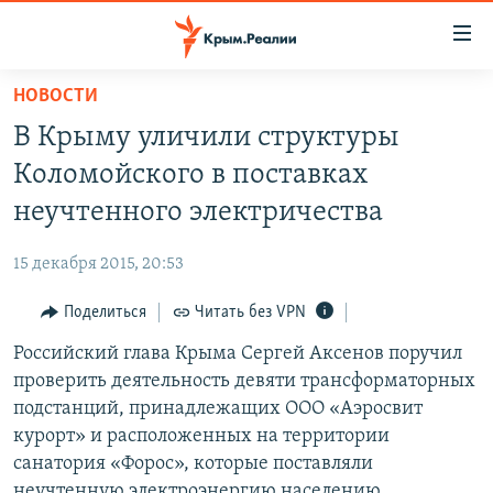
Доступность
ссылки
Вернуться
НОВОСТИ
к
НОВОСТИ
В Крыму уличили структуры
основному
СПЕЦПРОЕКТЫ
содержанию
Коломойского в поставках
ВОДА
Вернутся
ГРУЗ 200
неучтенного электричества
к
ИСТОРИЯ
КАРТА ВОЕННЫХ ОБЪЕКТОВ КРЫМА
главной
15 декабря 2015, 20:53
ЕЩЕ
11 ЛЕТ ОККУПАЦИИ КРЫМА. 11 ИСТОРИЙ СОПРОТИВЛЕНИЯ
навигации
Вернутся
Поделиться
Читать без VPN
РАДІО СВОБОДА
ИНТЕРАКТИВ
к
Российский глава Крыма Сергей Аксенов поручил
КАК ОБОЙТИ БЛОКИРОВКУ
ИНФОГРАФИКА
поиску
проверить деятельность девяти трансформаторных
ТЕЛЕПРОЕКТ КРЫМ.РЕАЛИИ
подстанций, принадлежащих ООО «Аэросвит
Українською
курорт» и расположенных на территории
СОВЕТЫ ПРАВОЗАЩИТНИКОВ
Qırımtatar
санатория «Форос», которые поставляли
ПРОПАВШИЕ БЕЗ ВЕСТИ
неучтенную электроэнергию населению.