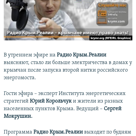
ПРИСОЕДИНЯЙТЕСЬ!
ПОБЕДИТЕЛЕЙ НЕ СУДЯТ?
КРЫМ.НЕПОКОРЕННЫЙ
ELIFBE
УКРАИНСКАЯ ПРОБЛЕМА КРЫМА
Все сайты RFE/RL
В утреннем эфире на
Радио Крым.Реалии
выясняют, стало ли больше электричества в домах у
крымчан после запуска второй нитки российского
энергомоста.
Гости эфира – эксперт Института энергетических
стратегий
Юрий Корольчук
и жители из разных
населенных пунктов Крыма. Ведущий –
Сергей
Мокрушин.
Программа
Радио Крым.Реалии
выходит по будням