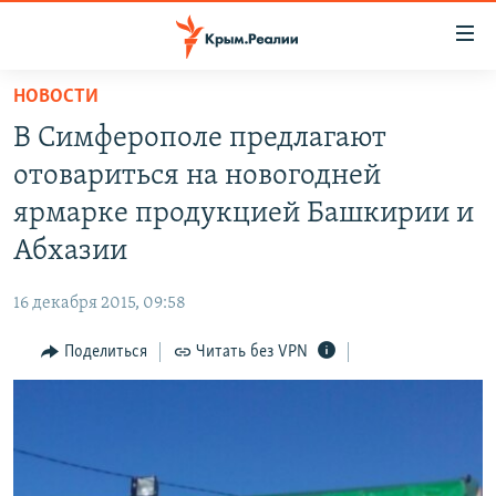
Доступность
ссылки
Вернуться
НОВОСТИ
к
НОВОСТИ
В Симферополе предлагают
основному
СПЕЦПРОЕКТЫ
содержанию
отовариться на новогодней
ВОДА
Вернутся
ГРУЗ 200
ярмарке продукцией Башкирии и
к
ИСТОРИЯ
КАРТА ВОЕННЫХ ОБЪЕКТОВ КРЫМА
Абхазии
главной
ЕЩЕ
11 ЛЕТ ОККУПАЦИИ КРЫМА. 11 ИСТОРИЙ СОПРОТИВЛЕНИЯ
навигации
16 декабря 2015, 09:58
Вернутся
РАДІО СВОБОДА
ИНТЕРАКТИВ
к
Поделиться
Читать без VPN
КАК ОБОЙТИ БЛОКИРОВКУ
ИНФОГРАФИКА
поиску
ТЕЛЕПРОЕКТ КРЫМ.РЕАЛИИ
Українською
СОВЕТЫ ПРАВОЗАЩИТНИКОВ
Qırımtatar
ПРОПАВШИЕ БЕЗ ВЕСТИ