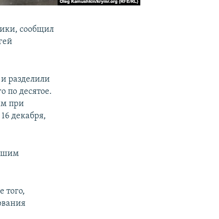
ники, сообщил
гей
 и разделили
о по десятое.
ым при
16 декабря,
нашим
 того,
ования