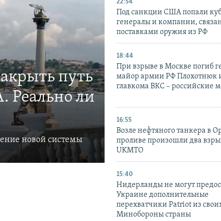
22:54
Под санкции США попали ку
генералы и компании, связа
поставками оружия из РФ
18:44
При взрыве в Москве погиб г
закрыть путь
майор армии РФ Плохотнюк и
главкома ВКС – российские 
. Реально ли
16:55
Возле нефтяного танкера в 
ление новой системы
проливе произошли два взры
UKMTO
15:40
Нидерланды не могут предос
Украине дополнительные
перехватчики Patriot из своих
Минобороны страны