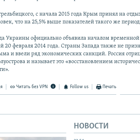
рельбицкого, с начала 2015 года Крым принял на отдых
век, что на 25,5% выше показателей такого же периода
да Украины официально объявила началом временной
й 20 февраля 2014 года. Страны Запада также не приз
ма и ввели ряд экономических санкций. Россия отри
луострова и называет это «восстановлением историче
ти».
ся
Читать без VPN
Follow us
Печать
НОВОСТИ