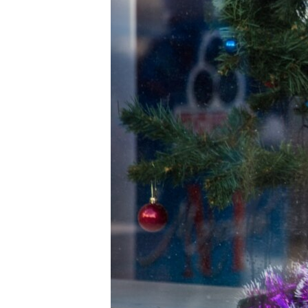
ПОБЕДИТЕЛЕЙ НЕ СУДЯТ?
КРЫМ.НЕПОКОРЕННЫЙ
ELIFBE
УКРАИНСКАЯ ПРОБЛЕМА КРЫМА