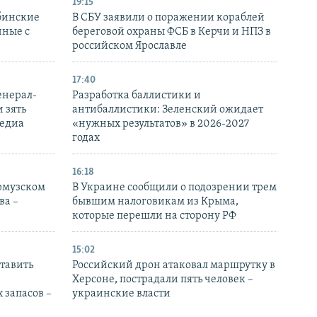
19:15
бинские
В СБУ заявили о поражении кораблей
нные с
береговой охраны ФСБ в Керчи и НПЗ в
российском Ярославле
17:40
енерал-
Разработка баллистики и
 зять
антибаллистики: Зеленский ожидает
медиа
«нужных результатов» в 2026-2027
годах
16:18
Ормузском
В Украине сообщили о подозрении трем
ва –
бывшим налоговикам из Крыма,
которые перешли на сторону РФ
15:02
тавить
Российский дрон атаковал маршрутку в
Херсоне, пострадали пять человек –
 запасов –
украинские власти