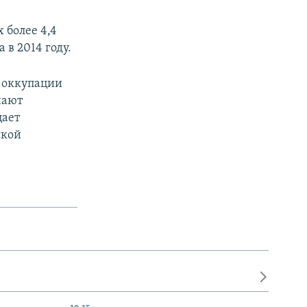
 более 4,4
 в 2014 году.
 оккупации
нают
цает
ской