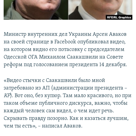
ПРИСОЕДИНЯЙТЕСЬ!
ПОБЕДИТЕЛЕЙ НЕ СУДЯТ?
КРЫМ.НЕПОКОРЕННЫЙ
ELIFBE
Министр внутренних дел Украины Арсен Аваков
УКРАИНСКАЯ ПРОБЛЕМА КРЫМА
на своей странице в Facebook опубликовал видео,
Все сайты RFE/RL
на котором видно его потасовку с председателем
Одесской ОГА Михаилом Саакашвили на Совете
реформ под голосованием президента 14 декабря.
«Видео стычки с Саакашвили было мной
затребовано из АП (администрации президента –
КР
). Вот оно, без купюр. Там мало красивого, но при
таком объеме публичного дискурса, важно, чтобы
каждый человек сам видел, о чем идет речь.
Скрывать правду позорно. Как и казаться лучшим,
чем ты есть», – написал Аваков.