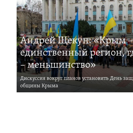
Андрей Щекун: «Крым –
единственный регион, 
– меньшинство»
Дискуссия вокруг планов установить День за
общины Крыма