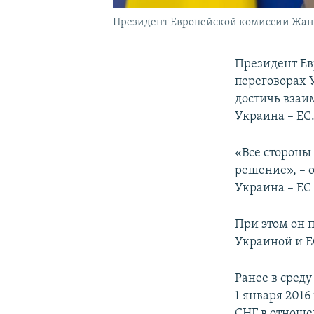
Президент Европейской комиссии Жа
Президент Ев
переговорах У
достичь взаи
Украина – ЕС
«Все стороны
решение», – 
Украина – ЕС 
При этом он 
Украиной и ЕС
Ранее в сред
1 января 2016
СНГ в отнош