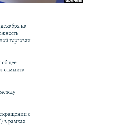
 декабря на
можность
ной торговли
и общее
ни-саммита
и между
рекращении с
Т) в рамках