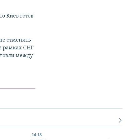
то Киев готов
нне отменить
в рамках СНГ
рговли между
14:18