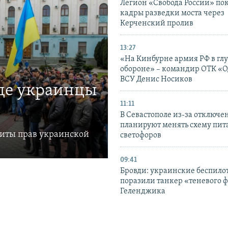
Легион «Свобода России» по
кадры разведки моста через
Керченский пролив
13:27
«На Кинбурне армия РФ в гл
обороне» – командир ОТК «О
ВСУ Денис Носиков
где украинцы
11:11
В Севастополе из-за отключе
планируют менять схему пит
щиты прав украинской
светофоров
09:41
Бровди: украинские беспил
поразили танкер «теневого ф
Геленджика