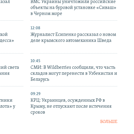
казал
ВМС Украины уничтожили российские
объекты на буровой установке «Сиваш»
в Черном море
12:08
ухой
Журналист Есипенко рассказал о новом
десса»
деле крымского автомеханика Шведа
10:45
ний света
СМИ: В Wildberries сообщили, что часть
ания
складов могут перенести в Узбекистан и
Беларусь
09:29
отники
КРЦ: Украинцев, осужденных РФ в
лота» у
Крыму, не отпускают после истечения
сроков
БОЛЬШЕ