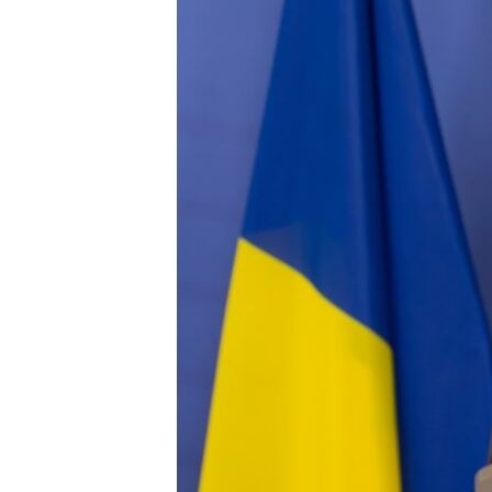
ПОБЕДИТЕЛЕЙ НЕ СУДЯТ?
КРЫМ.НЕПОКОРЕННЫЙ
ELIFBE
УКРАИНСКАЯ ПРОБЛЕМА КРЫМА