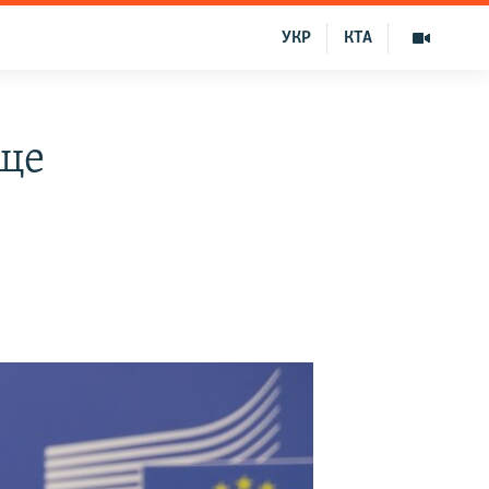
УКР
КТА
еще