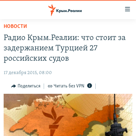
Доступность
ссылки
Вернуться
НОВОСТИ
к
НОВОСТИ
Радио Крым.Реалии: что стоит за
основному
СПЕЦПРОЕКТЫ
содержанию
задержанием Турцией 27
ВОДА
Вернутся
ГРУЗ 200
российских судов
к
ИСТОРИЯ
КАРТА ВОЕННЫХ ОБЪЕКТОВ КРЫМА
главной
17 декабря 2015, 08:00
ЕЩЕ
11 ЛЕТ ОККУПАЦИИ КРЫМА. 11 ИСТОРИЙ СОПРОТИВЛЕНИЯ
навигации
Вернутся
Поделиться
Читать без VPN
РАДІО СВОБОДА
ИНТЕРАКТИВ
к
КАК ОБОЙТИ БЛОКИРОВКУ
ИНФОГРАФИКА
поиску
ТЕЛЕПРОЕКТ КРЫМ.РЕАЛИИ
Українською
СОВЕТЫ ПРАВОЗАЩИТНИКОВ
Qırımtatar
ПРОПАВШИЕ БЕЗ ВЕСТИ