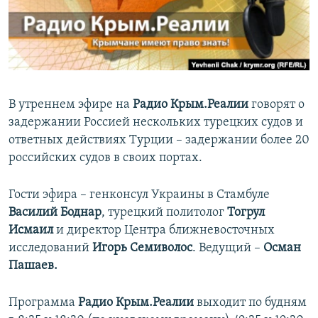
ПРИСОЕДИНЯЙТЕСЬ!
ПОБЕДИТЕЛЕЙ НЕ СУДЯТ?
КРЫМ.НЕПОКОРЕННЫЙ
ELIFBE
УКРАИНСКАЯ ПРОБЛЕМА КРЫМА
В утреннем эфире на
Радио Крым.Реалии
говорят о
Все сайты RFE/RL
задержании Россией нескольких турецких судов и
ответных действиях Турции – задержании более 20
российских судов в своих портах.
Гости эфира – генконсул Украины в Стамбуле
Василий Боднар
, турецкий политолог
Тогрул
Исмаил
и директор Центра ближневосточных
исследований
Игорь Семиволос
. Ведущий –
Осман
Пашаев.
Программа
Радио Крым.Реалии
выходит по будням