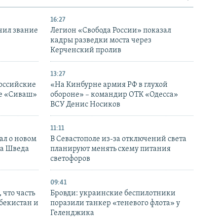
16:27
чил звание
Легион «Свобода России» показал
кадры разведки моста через
Керченский пролив
13:27
оссийские
«На Кинбурне армия РФ в глухой
ке «Сиваш»
обороне» – командир ОТК «Одесса»
ВСУ Денис Носиков
11:11
ал о новом
В Севастополе из-за отключений света
ка Шведа
планируют менять схему питания
светофоров
09:41
 что часть
Бровди: украинские беспилотники
збекистан и
поразили танкер «теневого флота» у
Геленджика