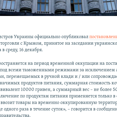
истров Украины официально опубликовал
постановле
торговли с Крымом, принятое на заседании украинско
 в среду, 16 декабря.
ространяется на период временной оккупации на пост
г) под всеми таможенными режимами за исключением
н, перемещаемых в ручной клади и / или сопровожда
значимых продуктов питания, суммарная стоимость ко
вивалент 10000 гривен, а суммарный вес – не более 50
ключение по продуктам питания применяется только в 
е ввозит товары на временно оккупированную террито
е одного раза в течение суток», – говорится в сообщен
правительства.