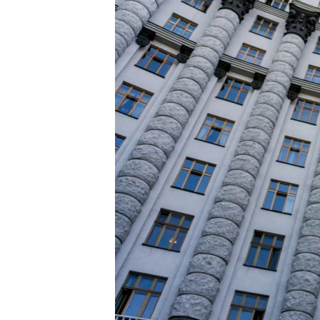
ПОБЕДИТЕЛЕЙ НЕ СУДЯТ?
КРЫМ.НЕПОКОРЕННЫЙ
ELIFBE
УКРАИНСКАЯ ПРОБЛЕМА КРЫМА