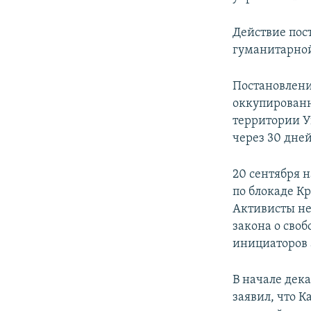
Действие пос
гуманитарно
Постановлени
оккупированн
территории У
через 30 дне
20 сентября 
по блокаде К
Активисты не
закона о сво
инициаторов 
В начале дек
заявил, что 