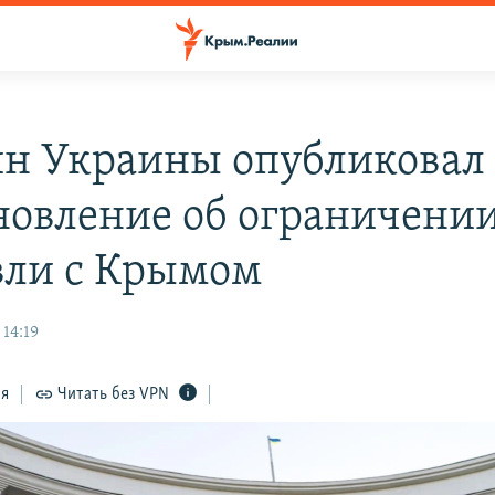
н Украины опубликовал
новление об ограничени
вли с Крымом
 14:19
ся
Читать без VPN