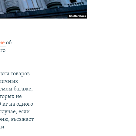
ние
об
го
авки товаров
 личных
емом багаже,
торых не
 кг на одного
случае, если
рию, въезжает
ии