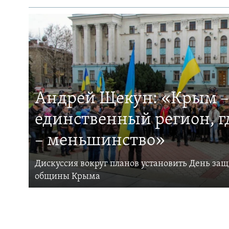
Андрей Щекун: «Крым –
единственный регион, 
– меньшинство»
Дискуссия вокруг планов установить День за
общины Крыма