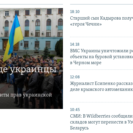
18:10
Старший сын Кадырова полу
«героя Чечни»
14:18
ВМС Украины уничтожили р
объекты на буровой установ
в Черном море
где украинцы
12:08
Журналист Есипенко рассказ
деле крымского автомехани
щиты прав украинской
10:45
СМИ: В Wildberries сообщили,
складов могут перенести в У
Беларусь