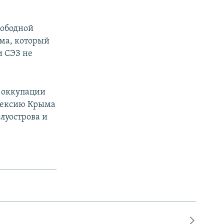
вободной
ма, который
и СЭЗ не
 оккупации
ннексию Крыма
луострова и