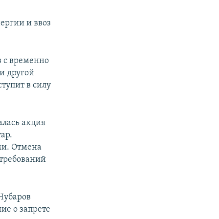
ергии и ввоз
в с временно
и другой
тупит в силу
алась акция
ар.
ми. Отмена
 требований
 Чубаров
ие о запрете