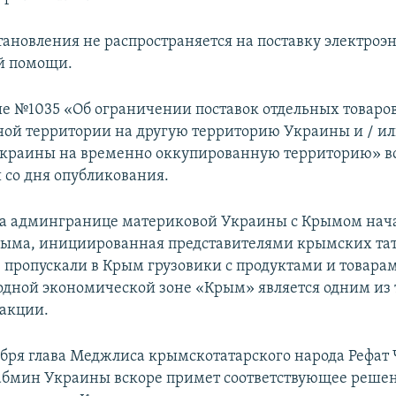
тановления не распространяется на поставку электроэн
й помощи.
е №1035 «Об ограничении поставок отдельных товаро
ой территории на другую территорию Украины и / ил
краины на временно оккупированную территорию» вс
й со дня опубликования.
на админгранице материковой Украины с Крымом нач
рыма, инициированная представителями крымских тат
 пропускали в Крым грузовики с продуктами и товара
бодной экономической зоне «Крым» является одним из
акции.
абря глава Меджлиса крымскотатарского народа Рефат
Кабмин Украины вскоре примет соответствующее решен