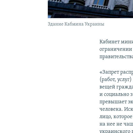
Здание Кабмина Украины
Кабинет мин
ограничении 
правительства
«Запрет расп
(работ, услу
вещей гражда
и социально 
превышает эк
человека. Ис
лицо, которо
на нее не чащ
украинского 