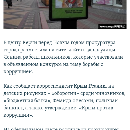
ПРИСОЕДИНЯЙТЕСЬ!
ПОБЕДИТЕЛЕЙ НЕ СУДЯТ?
КРЫМ.НЕПОКОРЕННЫЙ
ELIFBE
УКРАИНСКАЯ ПРОБЛЕМА КРЫМА
В центр Керчи перед Новым годом прокуратура
Все сайты RFE/RL
города разместила на сити-лайтах вдоль улицы
Ленина работы школьников, которые участвовали
в объявленном конкурсе на тему борьбы с
коррупцией.
Как сообщает корреспондент
Крым.Реалии
, на
детских рисунках – «оборотни» среди чиновников,
«бюджетная бочка», Фемида с весами, полными
банкнот, а также утверждение: «Крым против
коррупции».
На официальном сайте российской прокуратуры