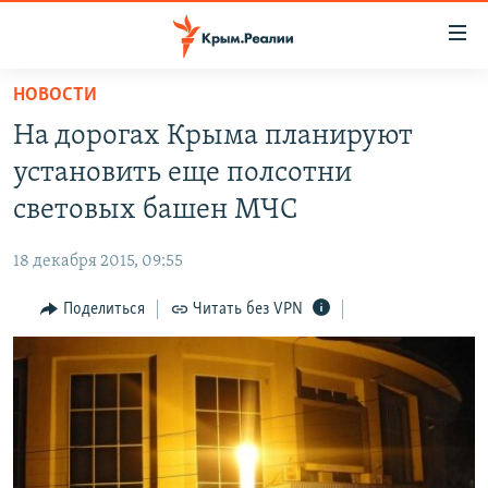
Доступность
ссылки
Вернуться
НОВОСТИ
к
НОВОСТИ
На дорогах Крыма планируют
основному
СПЕЦПРОЕКТЫ
содержанию
установить еще полсотни
ВОДА
Вернутся
ГРУЗ 200
световых башен МЧС
к
ИСТОРИЯ
КАРТА ВОЕННЫХ ОБЪЕКТОВ КРЫМА
главной
18 декабря 2015, 09:55
ЕЩЕ
11 ЛЕТ ОККУПАЦИИ КРЫМА. 11 ИСТОРИЙ СОПРОТИВЛЕНИЯ
навигации
Вернутся
Поделиться
Читать без VPN
РАДІО СВОБОДА
ИНТЕРАКТИВ
к
КАК ОБОЙТИ БЛОКИРОВКУ
ИНФОГРАФИКА
поиску
ТЕЛЕПРОЕКТ КРЫМ.РЕАЛИИ
Українською
СОВЕТЫ ПРАВОЗАЩИТНИКОВ
Qırımtatar
ПРОПАВШИЕ БЕЗ ВЕСТИ