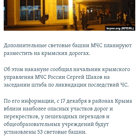
ПРИСОЕДИНЯЙТЕСЬ!
ПОБЕДИТЕЛЕЙ НЕ СУДЯТ?
КРЫМ.НЕПОКОРЕННЫЙ
ELIFBE
УКРАИНСКАЯ ПРОБЛЕМА КРЫМА
Дополнительные световые башни МЧС планируют
Все сайты RFE/RL
разместить на крымских дорогах.
Об этом накануне сообщил начальник крымского
управления МЧС России Сергей Шахов на
заседании штаба по ликвидации последствий ЧС.
По его информации, с 17 декабря в районах Крыма
вблизи наиболее опасных участков дорог и
перекрестков, у пешеходных переходов и
общеобразовательных учреждений будут
установлены 53 световые башни.